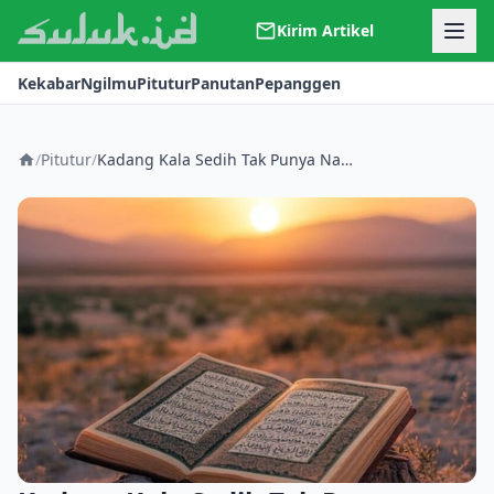
Kirim Artikel
Kerjasama
Kekabar
Ngilmu
Pitutur
Panutan
Pepanggen
Kontak
Redaksi
Tentang Suluk
/
Pitutur
/
Kadang Kala Sedih Tak Punya Nama