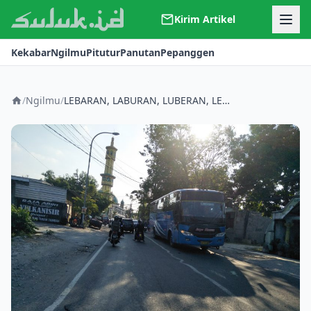
Kirim Artikel
Kerjasama
Kekabar
Ngilmu
Pitutur
Panutan
Pepanggen
Kontak
Redaksi
Tentang Suluk
/
Ngilmu
/
LEBARAN, LABURAN, LUBERAN, LEBURAN, DAN LIBURAN