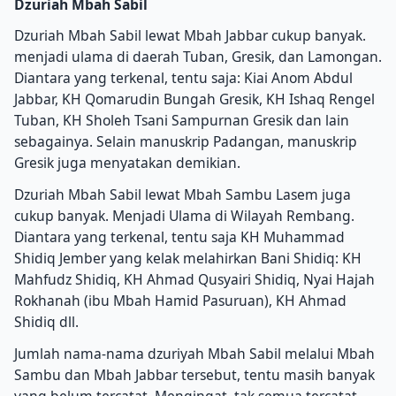
Dzuriah Mbah Sabil
Dzuriah Mbah Sabil lewat Mbah Jabbar cukup banyak.
menjadi ulama di daerah Tuban, Gresik, dan Lamongan.
Diantara yang terkenal, tentu saja: Kiai Anom Abdul
Jabbar, KH Qomarudin Bungah Gresik, KH Ishaq Rengel
Tuban, KH Sholeh Tsani Sampurnan Gresik dan lain
sebagainya.
Selain manuskrip Padangan, manuskrip
Gresik juga menyatakan demikian.
Dzuriah Mbah Sabil lewat Mbah Sambu Lasem juga
cukup banyak.
Menjadi Ulama di Wilayah Rembang.
Diantara yang terkenal, tentu saja KH Muhammad
Shidiq Jember yang kelak melahirkan Bani Shidiq: KH
Mahfudz Shidiq, KH Ahmad Qusyairi Shidiq, Nyai Hajah
Rokhanah (ibu Mbah Hamid Pasuruan), KH Ahmad
Shidiq dll.
Jumlah nama-nama dzuriyah Mbah Sabil melalui Mbah
Sambu dan Mbah Jabbar tersebut, tentu masih banyak
yang belum tercatat.
Mengingat, tak semua tercatat