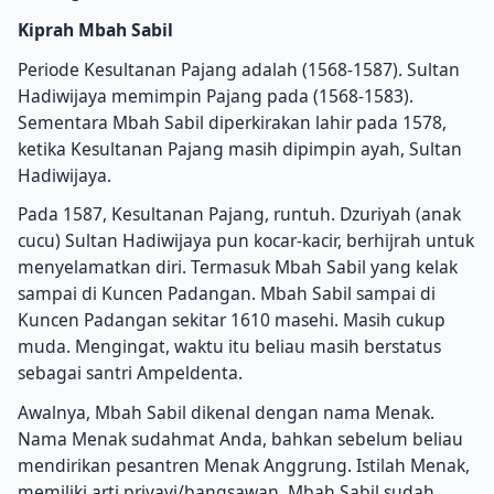
Kiprah Mbah Sabil
Periode Kesultanan Pajang adalah (1568-1587).
Sultan
Hadiwijaya memimpin Pajang pada (1568-1583).
Sementara Mbah Sabil diperkirakan lahir pada 1578,
ketika Kesultanan Pajang masih dipimpin ayah, Sultan
Hadiwijaya.
Pada 1587, Kesultanan Pajang, runtuh.
Dzuriyah (anak
cucu) Sultan Hadiwijaya pun kocar-kacir, berhijrah untuk
menyelamatkan diri.
Termasuk Mbah Sabil yang kelak
sampai di Kuncen Padangan.
Mbah Sabil sampai di
Kuncen Padangan sekitar 1610 masehi.
Masih cukup
muda.
Mengingat, waktu itu beliau masih berstatus
sebagai santri Ampeldenta.
Awalnya, Mbah Sabil dikenal dengan nama Menak.
Nama Menak sudahmat Anda, bahkan sebelum beliau
mendirikan pesantren Menak Anggrung.
Istilah Menak,
memiliki arti priyayi/bangsawan.
Mbah Sabil sudah