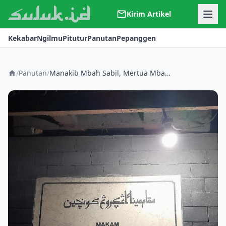
Kirim Artikel
Kerjasama
Kekabar
Ngilmu
Pitutur
Panutan
Pepanggen
Kontak
Redaksi
Tentang Suluk
/
Panutan
/
Manakib Mbah Sabil, Mertua Mbah Sambu dan Mbah Jabbar