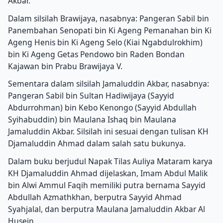
Akbar.
Dalam silsilah Brawijaya, nasabnya: Pangeran Sabil bin
Panembahan Senopati bin Ki Ageng Pemanahan bin Ki
Ageng Henis bin Ki Ageng Selo (Kiai Ngabdulrokhim)
bin Ki Ageng Getas Pendowo bin Raden Bondan
Kajawan bin Prabu Brawijaya V.
Sementara dalam silsilah Jamaluddin Akbar, nasabnya:
Pangeran Sabil bin Sultan Hadiwijaya (Sayyid
Abdurrohman) bin Kebo Kenongo (Sayyid Abdullah
Syihabuddin) bin Maulana Ishaq bin Maulana
Jamaluddin Akbar.
Silsilah ini sesuai dengan tulisan KH
Djamaluddin Ahmad dalam salah satu bukunya.
Dalam buku berjudul Napak Tilas Auliya Mataram karya
KH Djamaluddin Ahmad dijelaskan, Imam Abdul Malik
bin Alwi Ammul Faqih memiliki putra bernama Sayyid
Abdullah Azmathkhan, berputra Sayyid Ahmad
Syahjalal, dan berputra Maulana Jamaluddin Akbar Al
Husein.