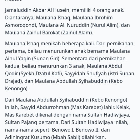
Jamaluddin Akbar Al Husein, memiliki 4 orang anak.
Diantaranya;
Maulana Ishaq, Maulana Ibrohim
Asmoroqondi, Maulana Ali Nuruddin (Nurul Alim), dan
Maulana Zainul Barokat (Zainul Alam).
Maulana Ishaq menikah beberapa kali.
Dari pernikahan
pertama, beliau menurunkan anak bernama Maulana
Ainul Yaqin (Sunan Giri).
Sementara dari pernikahan
kedua, beliau menurunkan 3 anak;
Maulana Abdul
Qodir (Syekh Dzatul Kafi), Sayyidah Shufiyah (istri Sunan
Drajad), dan Maulana Abdullah Syihabuddin (Kebo
Kenongo).
Dari Maulana Abdullah Syihabuddin (Kebo Kenongo)
inilah, Sayyid Abdurrohman (Mas Karebet) lahir.
Kelak,
Mas Karebet dikenal dengan nama Sultan Hadiwijaya,
Sultan Pajang pertama.
Dari Sultan Hadiwijaya inilah,
nama-nama seperti Benowo I, Benowo II, dan
Adiningrat Kusumo (Mbah Sabil) dilahirkan.