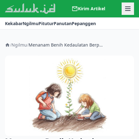
Kirim Artikel
Kerjasama
Kekabar
Ngilmu
Pitutur
Panutan
Pepanggen
Kontak
Redaksi
Tentang Suluk
/
Ngilmu
/
Menanam Benih Kedaulatan Berpikir Pendidikan Bahasa