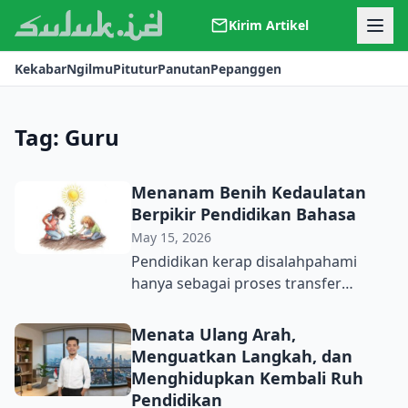
Kirim Artikel
Kerjasama
Kekabar
Ngilmu
Pitutur
Panutan
Pepanggen
Kontak
Redaksi
Tentang Suluk
Tag:
Guru
Menanam Benih Kedaulatan
Berpikir Pendidikan Bahasa
May 15, 2026
Pendidikan kerap disalahpahami
hanya sebagai proses transfer
pengetahuan dari guru ke murid,
seolah-olah pikiran adalah wadah
Menata Ulang Arah,
kosong yang perlu diisi. Pemahaman
Menguatkan Langkah, dan
ini tidak hanya naif tetapi juga
Menghidupkan Kembali Ruh
berbahaya. Bahkan Paulo Freire
Pendidikan