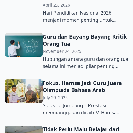
dalam Pedagogy of the Oppressed
April 29, 2026
menolak pandangan “banking model
Hari Pendidikan Nasional 2026
of education” tersebut. Ia memahami
menjadi momen penting untuk
inti dari pendidikan sebenarnya tidak
merenungkan kembali perjalanan
lain untuk melatih dan
pendidikan Indonesia di tengah
Guru dan Bayang-Bayang Kritik
mengembangkan […]
perubahan zaman yang semakin
Orang Tua
cepat. Perkembangan teknologi,
November 24, 2025
dinamika sosial, dan kebutuhan
Hubungan antara guru dan orang tua
kompetensi masa depan menuntut
selama ini menjadi pilar penting
pendidikan tidak lagi berjalan seperti
dalam pendidikan. Namun dalam
biasa. Sekolah bukan sekadar tempat
beberapa tahun terakhir, pilar tesebut
Fokus, Hamsa Jadi Guru Juara
menyampaikan materi, tetapi ruang
tampak bergeser. Diberbagai ruang
Olimpiade Bahasa Arab
untuk membentuk karakter,
digital, mulai dari grup WhatsApp
July 29, 2025
menumbuhkan kreativitas, dan
hingga media sosial lainnya, orang
mengembangkan kemampuan
Suluk.id, Jombang – Prestasi
tua semakin sering tampil sebagai
berpikir kritis. Namun, […]
membanggakan diraih M Hamsa
komentator yang aktif mengkritik
Fauriz, Selasa (29/7). Guru bahasa
kebijakan sekolah, metode
Arab di Madrasah Aliyah Salafiyah
Tidak Perlu Malu Belajar dari
pembelajaran, bahkan keputusan