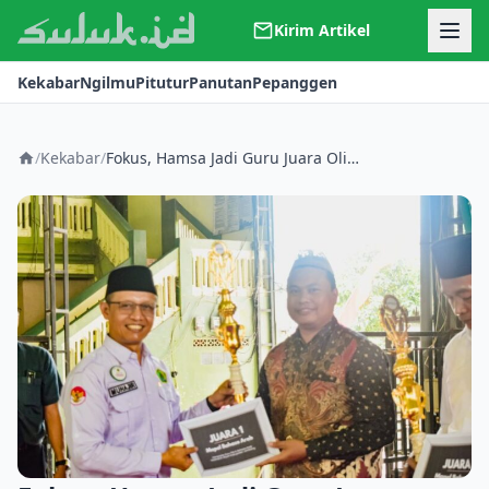
Kirim Artikel
Kerjasama
Kekabar
Ngilmu
Pitutur
Panutan
Pepanggen
Kontak
Redaksi
Tentang Suluk
/
Kekabar
/
Fokus, Hamsa Jadi Guru Juara Olimpiade Bahasa Arab