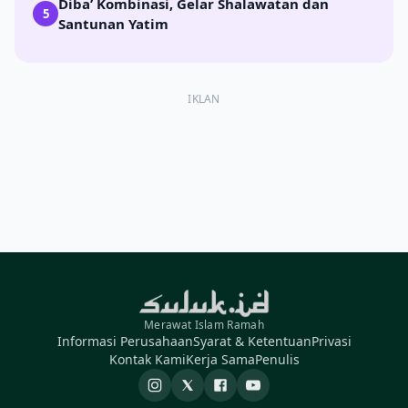
Diba’ Kombinasi, Gelar Shalawatan dan
5
Santunan Yatim
IKLAN
Merawat Islam Ramah
Informasi Perusahaan
Syarat & Ketentuan
Privasi
Kontak Kami
Kerja Sama
Penulis
Instagram
X
Facebook
YouTube