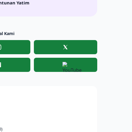
ntunan Yatim
al Kami
Instagram
X
Facebook
YouTube
0)