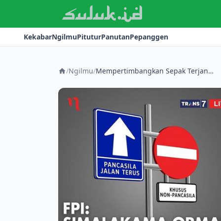
Kekabar
Ngilmu
Pitutur
Panutan
Pepanggen
/
Ngilmu
/
Mempertimbangkan Sepak Terjang FPI