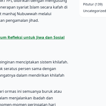
RT FPI, didirikan dengan mengusung
Pitutur
(139)
nerapan syariat Islam secara kafah di
Uncategorize
ut manhaj Nubuwwah melalui
an pengamalan jihad.
um Refleksi untuk Jiwa dan Sosial
inginan menciptakan sistem khilafah.
ak seratus persen sama dengan
mangatnya dalam mendirikan khilafah
ri ormas ini semuanya buruk atau
dalam menjalankan ibadah dan
momen-momen peringatan hari