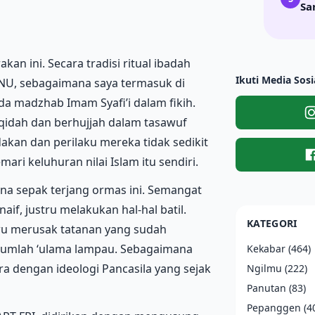
Sa
kan ini. Secara tradisi ritual ibadah
Ikuti Media Sosi
NU, sebagaimana saya termasuk di
 madzhab Imam Syafi’i dalam fikih.
aqidah dan berhujjah dalam tasawuf
dakan dan perilaku mereka tidak sedikit
i keluhuran nilai Islam itu sendiri.
ana sepak terjang ormas ini. Semangat
if, justru melakukan hal-hal batil.
KATEGORI
ru merusak tatanan yang sudah
ejumlah ‘ulama lampau. Sebagaimana
Kekabar
(464)
a dengan ideologi Pancasila yang sejak
Ngilmu
(222)
Panutan
(83)
Pepanggen
(4