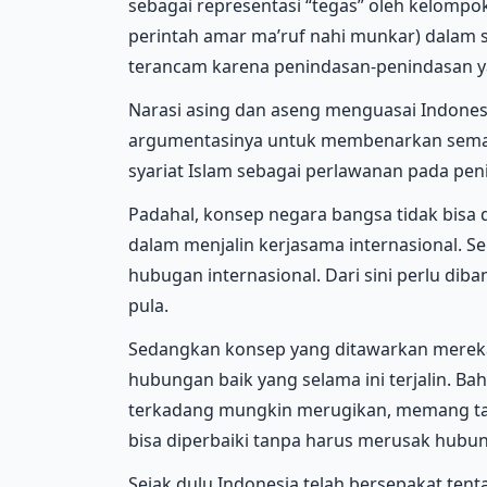
sebagai representasi “tegas” oleh kelom
perintah amar ma’ruf nahi munkar) dalam s
terancam karena penindasan-penindasan ya
Narasi asing dan aseng menguasai Indones
argumentasinya untuk membenarkan sema
syariat Islam sebagai perlawanan pada peni
Padahal, konsep negara bangsa tidak bisa di
dalam menjalin kerjasama internasional. Se
hubugan internasional. Dari sini perlu diban
pula.
Sedangkan konsep yang ditawarkan merek
hubungan baik yang selama ini terjalin. Ba
terkadang mungkin merugikan, memang tak 
bisa diperbaiki tanpa harus merusak hubun
Sejak dulu Indonesia telah bersepakat te