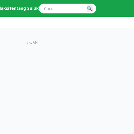
🔍
daksi
Tentang Suluk
IKLAN