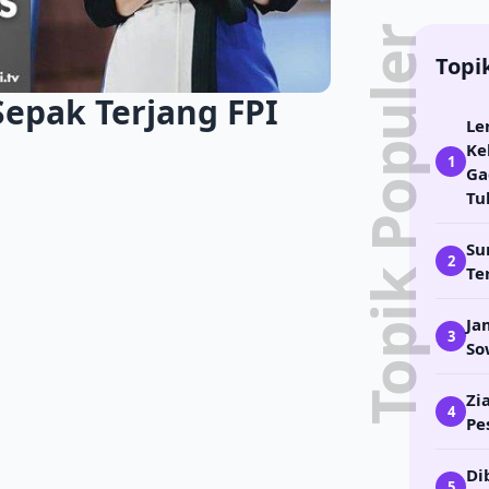
Topik Populer
Topi
pak Terjang FPI
Le
Ke
1
Ga
Tu
Su
2
Te
Ja
3
So
Zi
4
Pe
Di
5