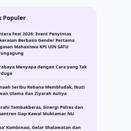
k Populer
ntera Fest 2026: Event Penyintas
kerasan Berbasis Gender Pertama
gasan Mahasiswa KPI UIN SATU
lungagung
rabaya Menyapa dengan Cara yang Tak
rduga
maah Seribu Rebana Membludak, Ikuti
wan Ulama dan Ziyarah Auliya
arahi Tambakberas, Sinergi Polres dan
santren Siap Kawal Muktamar NU
ba’ Kombinasi, Gelar Shalawatan dan