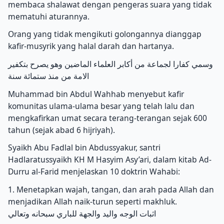
membaca shalawat dengan pengeras suara yang tidak
mematuhi aturannya.
Orang yang tidak mengikuti golongannya dianggap
kafir-musyrik yang halal darah dan hartanya.
وسمي كفارا لجماعة من أكابر العلماء الماضين وهو يصرح بتكفير
الامة من منذ ستمائة سنة
Muhammad bin Abdul Wahhab menyebut kafir
komunitas ulama-ulama besar yang telah lalu dan
mengkafirkan umat secara terang-terangan sejak 600
tahun (sejak abad 6 hijriyah).
Syaikh Abu Fadlal bin Abdussyakur, santri
Hadlaratussyaikh KH M Hasyim Asy’ari, dalam kitab Ad-
Durru al-Farid menjelaskan 10 doktrin Wahabi:
1. Menetapkan wajah, tangan, dan arah pada Allah dan
menjadikan Allah naik-turun seperti makhluk.
اثبات الوجه واليد والجهة للباري سبحانه وتعالي