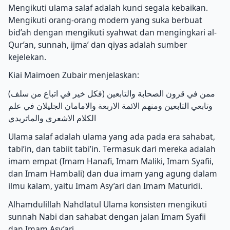
Mengikuti ulama salaf adalah kunci segala kebaikan.
Mengikuti orang-orang modern yang suka berbuat
bid’ah dengan mengikuti syahwat dan mengingkari al-
Qur’an, sunnah, ijma’ dan qiyas adalah sumber
kejelekan.
Kiai Maimoen Zubair menjelaskan:
(فكل خير في اتباع من سلف) ممن في قرون الصحابة والتابعين
وتابعي التابعين ومنهم الائمة الاربعة والامامان الجليلان في علم
الكلام الاشعري والماتريدي
Ulama salaf adalah ulama yang ada pada era sahabat,
tabi’in, dan tabiit tabi’in. Termasuk dari mereka adalah
imam empat (Imam Hanafi, Imam Maliki, Imam Syafii,
dan Imam Hambali) dan dua imam yang agung dalam
ilmu kalam, yaitu Imam Asy’ari dan Imam Maturidi.
Alhamdulillah Nahdlatul Ulama konsisten mengikuti
sunnah Nabi dan sahabat dengan jalan Imam Syafii
dan Imam Asy’ari.