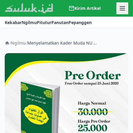
Kirim Artikel
Kerjasama
Kekabar
Ngilmu
Pitutur
Panutan
Pepanggen
Kontak
Redaksi
Tentang Suluk
/
Ngilmu
/
Menyelamatkan Kader Muda NU dari Wahabi