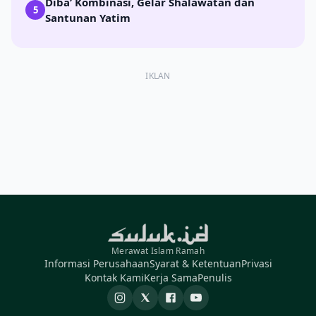
Diba’ Kombinasi, Gelar Shalawatan dan
5
Santunan Yatim
IKLAN
Merawat Islam Ramah
Informasi Perusahaan
Syarat & Ketentuan
Privasi
Kontak Kami
Kerja Sama
Penulis
Instagram
X
Facebook
YouTube