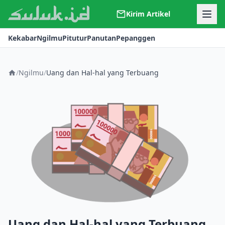
Kirim Artikel
Kerjasama
Kekabar
Ngilmu
Pitutur
Panutan
Pepanggen
Kontak
Redaksi
Tentang Suluk
/
Ngilmu
/
Uang dan Hal-hal yang Terbuang
Uang dan Hal-hal yang Terbuang