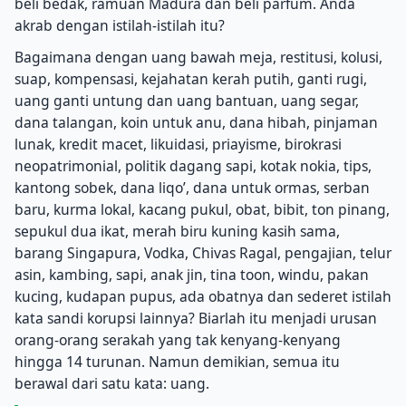
beli bedak, ramuan Madura dan beli parfum. Anda
akrab dengan istilah-istilah itu?
Bagaimana dengan uang bawah meja, restitusi, kolusi,
suap, kompensasi, kejahatan kerah putih, ganti rugi,
uang ganti untung dan uang bantuan, uang segar,
dana talangan, koin untuk anu, dana hibah, pinjaman
lunak, kredit macet, likuidasi, priayisme, birokrasi
neopatrimonial, politik dagang sapi, kotak nokia, tips,
kantong sobek, dana liqo’, dana untuk ormas, serban
baru, kurma lokal, kacang pukul, obat, bibit, ton pinang,
sepukul dua ikat, merah biru kuning kasih sama,
barang Singapura, Vodka, Chivas Ragal, pengajian, telur
asin, kambing, sapi, anak jin, tina toon, windu, pakan
kucing, kudapan pupus, ada obatnya dan sederet istilah
kata sandi korupsi lainnya? Biarlah itu menjadi urusan
orang-orang serakah yang tak kenyang-kenyang
hingga 14 turunan. Namun demikian, semua itu
berawal dari satu kata: uang.