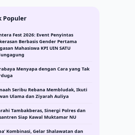
k Populer
ntera Fest 2026: Event Penyintas
kerasan Berbasis Gender Pertama
gasan Mahasiswa KPI UIN SATU
lungagung
rabaya Menyapa dengan Cara yang Tak
rduga
maah Seribu Rebana Membludak, Ikuti
wan Ulama dan Ziyarah Auliya
arahi Tambakberas, Sinergi Polres dan
santren Siap Kawal Muktamar NU
ba’ Kombinasi, Gelar Shalawatan dan