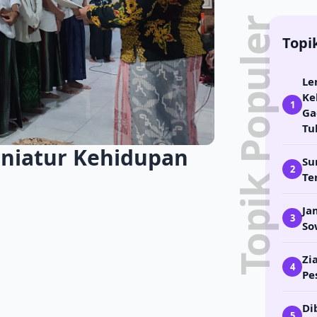
Topik Populer
Topi
Le
Ke
1
Ga
Tu
iniatur Kehidupan
Su
2
Te
Ja
3
So
Zi
4
Pe
Di
5