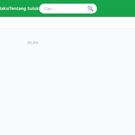
🔍
daksi
Tentang Suluk
IKLAN