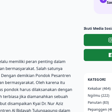
Sa
Ikuti Media Sosi
lalu memiliki peran penting dalam
an bermasyarakat. Salah satunya
si. Dengan demikian Pondok Pesantren
KATEGORI
pan bermasyarakat. Oleh karena itu
Kekabar
(464)
us pondok harus dilaksanakan dengan
Ngilmu
(222)
ah terbiasa jika diamanahkan sebuah
Panutan
(83)
but disampaikan Kyai Dr. Nur Aziz
Pepanggen
(4
ntren Al Bidayah Tulungagung dalam