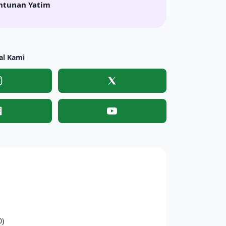
ntunan Yatim
al Kami
Instagram
X
Facebook
YouTube
0)