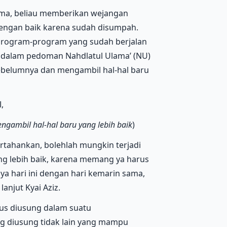
ama, beliau memberikan wejangan
engan baik karena sudah disumpah.
program-program yang sudah berjalan
i dalam pedoman Nahdlatul Ulama’ (NU)
ebelumnya dan mengambil hal-hal baru
” المُحَافَظَةُ عَلَى القَدِيمِ الصَالِحِ والأَخْذُ بالجَديدِ الأَصْلَحِ,
ngambil hal-hal baru yang lebih baik
)
ertahankan, bolehlah mungkin terjadi
ng lebih baik, karena memang ya harus
lnya hari ini dengan hari kemarin sama,
anjut Kyai Aziz.
us diusung dalam suatu
g diusung tidak lain yang mampu