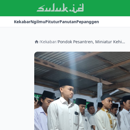
Kekabar
Ngilmu
Pitutur
Panutan
Pepanggen
/
Kekabar
/
Pondok Pesantren, Miniatur Kehidupan Masyarakat