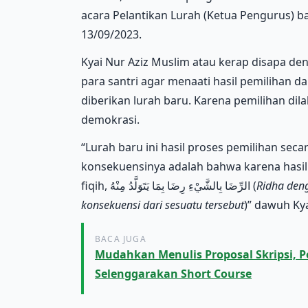
acara Pelantikan Lurah (Ketua Pengurus) b
13/09/2023.
Kyai Nur Aziz Muslim atau kerap disapa de
para santri agar menaati hasil pemilihan d
diberikan lurah baru. Karena pemilihan d
demokrasi.
“Lurah baru ini hasil proses pemilihan se
konsekuensinya adalah bahwa karena hasil 
fiqih, الرِّضَا بِالشَّيْءِ رِضَا بِمَا يَتَوَلَّدُ مِنْهُ (
Ridha den
konsekuensi dari sesuatu tersebut
)” dawuh Kya
BACA JUGA
Mudahkan Menulis Proposal Skripsi, 
Selenggarakan Short Course