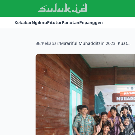
Kekabar
Ngilmu
Pitutur
Panutan
Pepanggen
/
Kekabar
/
Ma’ariful Muhadditsin 2023: Kuatkan Ketsiqahan Tebarkan Keshahihan Menghadapi Zaman Banjir Informasi