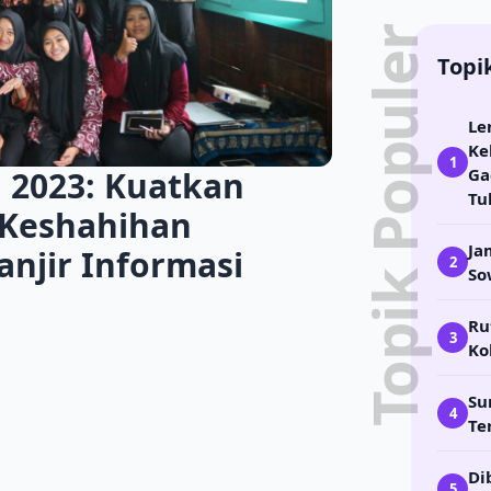
Topik Populer
Topi
Le
Ke
1
n 2023: Kuatkan
Ga
Tu
 Keshahihan
Ja
njir Informasi
2
So
Ru
3
Ko
Su
4
Te
Di
5