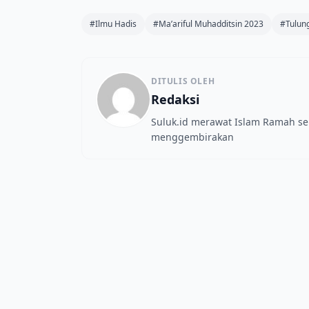
#Ilmu Hadis
#Ma’ariful Muhadditsin 2023
#Tulun
DITULIS OLEH
Redaksi
Suluk.id merawat Islam Ramah s
menggembirakan