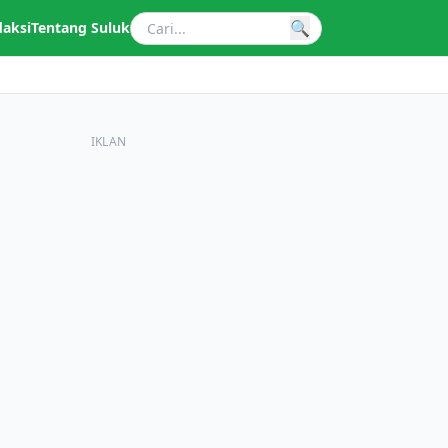
🔍
daksi
Tentang Suluk
IKLAN