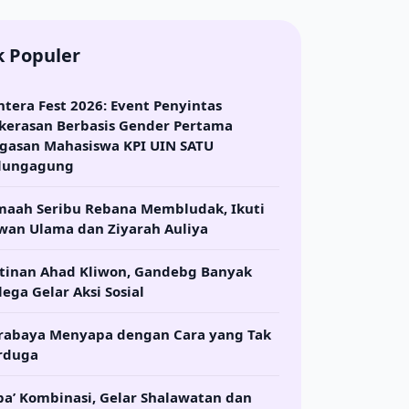
k Populer
ntera Fest 2026: Event Penyintas
kerasan Berbasis Gender Pertama
gasan Mahasiswa KPI UIN SATU
lungagung
maah Seribu Rebana Membludak, Ikuti
wan Ulama dan Ziyarah Auliya
tinan Ahad Kliwon, Gandebg Banyak
lega Gelar Aksi Sosial
rabaya Menyapa dengan Cara yang Tak
rduga
ba’ Kombinasi, Gelar Shalawatan dan