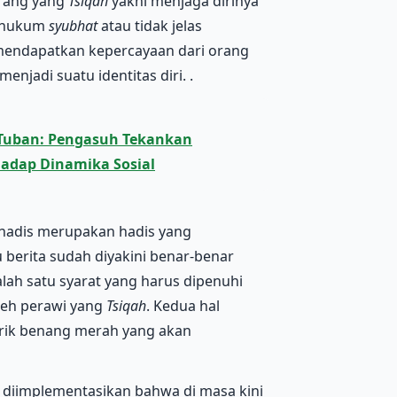
Orang yang
Tsiqah
yakni menjaga dirinya
erhukum
syubhat
atau tidak jelas
mendapatkan kepercayaan dari orang
menjadi suatu identitas diri. .
Tuban: Pengasuh Tekankan
hadap Dinamika Sosial
 hadis merupakan hadis yang
u berita sudah diyakini benar-benar
ah satu syarat yang harus dipenuhi
leh perawi yang
Tsiqah
. Kedua hal
arik benang merah yang akan
 diimplementasikan bahwa di masa kini