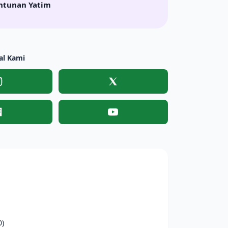
ntunan Yatim
al Kami
Instagram
X
Facebook
YouTube
0)