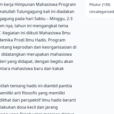
ram kerja Himpunan Mahasiswa Program
Pitutur
(139)
matullah Tulungagung kali ini diadakan
Uncategorize
gagung pada hari Sabtu – Minggu, 2-3
um nya, tahun ini mengangkat tema
 Kegiatan ini diikuti Mahasiswa Ilmu
demika Prodi Ilmu Hadis. Program
tentang keprodian dan keorganisasian di
ang didatangkan merupakan mahasiswa
teri yang didapat, dengan begitu akan
 antara mahasiswa baru dan kakak
lah tentang hadis ini diambil panitia
iliki arti filosofis yang memiliki
dilihat dari perspektif ilmu hadis berarti
lakukan dosa kecil dan jarang