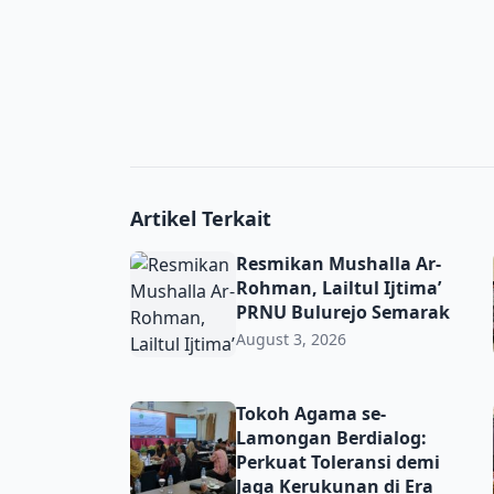
Artikel Terkait
Resmikan Mushalla Ar-Rohman, Lailtul Ijti
Resmikan Mushalla Ar-
Rohman, Lailtul Ijtima’
PRNU Bulurejo Semarak
August 3, 2026
Tokoh Agama se-Lamongan Berdialog: Perkua
Tokoh Agama se-
Lamongan Berdialog:
Perkuat Toleransi demi
Jaga Kerukunan di Era