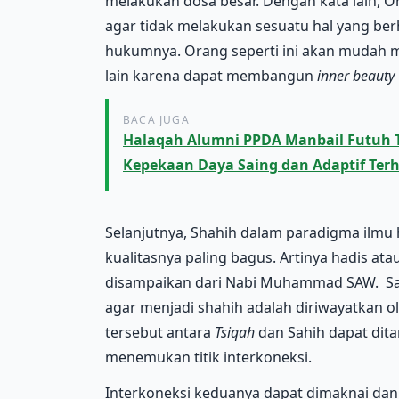
melakukan dosa besar. Dengan kata lain, 
agar tidak melakukan sesuatu hal yang b
hukumnya. Orang seperti ini akan mudah 
lain karena dapat membangun
inner beauty
BACA JUGA
Halaqah Alumni PPDA Manbail Futuh 
Kepekaan Daya Saing dan Adaptif Ter
Selanjutnya, Shahih dalam paradigma ilmu
kualitasnya paling bagus. Artinya hadis ata
disampaikan dari Nabi Muhammad SAW. Sal
agar menjadi shahih adalah diriwayatkan o
tersebut antara
Tsiqah
dan Sahih dapat dit
menemukan titik interkoneksi.
Interkoneksi keduanya dapat dimaknai dan