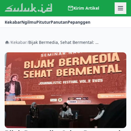
Kirim Artikel
Kerjasama
Kekabar
Ngilmu
Pitutur
Panutan
Pepanggen
Kontak
Redaksi
Tentang Suluk
/
Kekabar
/
Bijak Bermedia, Sehat Bermental: Mahasiswa UIN SATU Didorong Jaga Kesehatan Mental Melalui Seminar Nasional