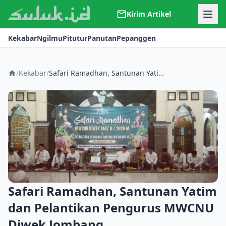
Kirim Artikel
Kerjasama
Kekabar
Ngilmu
Pitutur
Panutan
Pepanggen
Kontak
Redaksi
Tentang Suluk
/
Kekabar
/
Safari Ramadhan, Santunan Yatim dan Pelantikan Pengurus MWCNU Diwek Jombang
Safari Ramadhan, Santunan Yatim
dan Pelantikan Pengurus MWCNU
Diwek Jombang