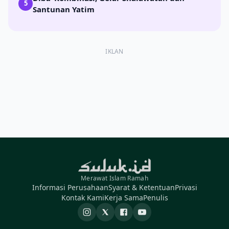
5
Santunan Yatim
IKLAN
Merawat Islam Ramah
Informasi Perusahaan
Syarat & Ketentuan
Privasi
Kontak Kami
Kerja Sama
Penulis
Instagram
X
Facebook
YouTube