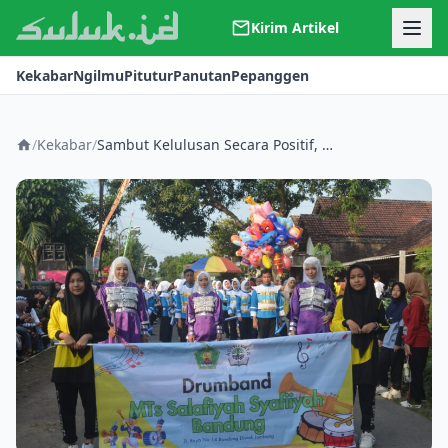
Kirim Artikel
Kerjasama
Kekabar
Ngilmu
Pitutur
Panutan
Pepanggen
Kontak
Redaksi
Tentang Suluk
/
Kekabar
/
Sambut Kelulusan Secara Positif, Gelar Jalan Sehat Bareng Warga Sekitar