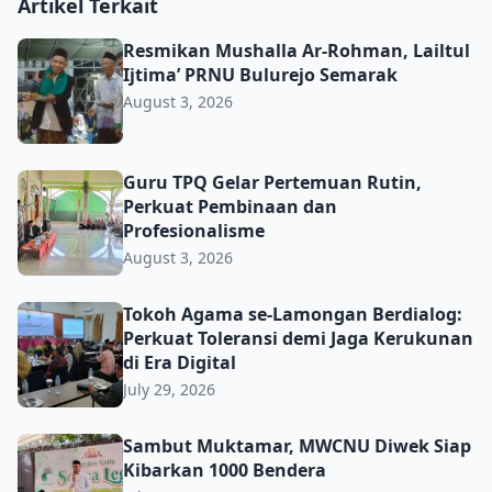
Artikel Terkait
Resmikan Mushalla Ar-Rohman, Lailtul Ijtima’ PRNU Bulu
Resmikan Mushalla Ar-Rohman, Lailtul
Ijtima’ PRNU Bulurejo Semarak
August 3, 2026
Guru TPQ Gelar Pertemuan Rutin, Perkuat Pembinaan da
Guru TPQ Gelar Pertemuan Rutin,
Perkuat Pembinaan dan
Profesionalisme
August 3, 2026
Tokoh Agama se-Lamongan Berdialog: Perkuat Toleransi d
Tokoh Agama se-Lamongan Berdialog:
Perkuat Toleransi demi Jaga Kerukunan
di Era Digital
July 29, 2026
Sambut Muktamar, MWCNU Diwek Siap Kibarkan 1000 B
Sambut Muktamar, MWCNU Diwek Siap
Kibarkan 1000 Bendera