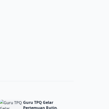
ma’ PRNU Bulurejo Semarak
Guru TPQ Gelar Pertemuan Rutin, Perkuat Pembinaan dan 
Guru TPQ Gelar
Pertemuan Rutin,