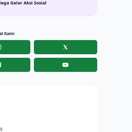
lega Gelar Aksi Sosial
al Kami
Instagram
X
Facebook
YouTube
0)