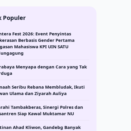
k Populer
ntera Fest 2026: Event Penyintas
kerasan Berbasis Gender Pertama
gasan Mahasiswa KPI UIN SATU
lungagung
rabaya Menyapa dengan Cara yang Tak
rduga
maah Seribu Rebana Membludak, Ikuti
wan Ulama dan Ziyarah Auliya
arahi Tambakberas, Sinergi Polres dan
santren Siap Kawal Muktamar NU
tinan Ahad Kliwon, Gandebg Banyak