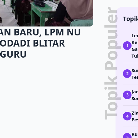
Topik Populer
Topi
AN BARU, LPM NU
Le
ODADI BLITAR
Ke
1
Ga
 GURU
Tu
Su
2
Te
Ja
3
So
Zi
4
Pe
Ru
5