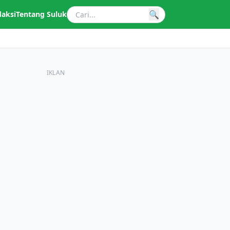
🔍
daksi
Tentang Suluk
IKLAN