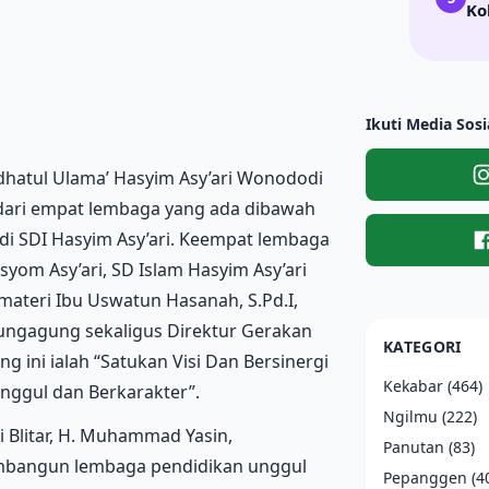
Ko
Ikuti Media Sosi
dhatul Ulama’ Hasyim Asy’ari Wonododi
dari empat lembaga yang ada dibawah
di SDI Hasyim Asy’ari. Keempat lembaga
asyom Asy’ari, SD Islam Hasyim Asy’ari
materi Ibu Uswatun Hasanah, S.Pd.I,
lungagung sekaligus Direktur Gerakan
KATEGORI
 ini ialah “Satukan Visi Dan Bersinergi
Kekabar
(464)
ggul dan Berkarakter”.
Ngilmu
(222)
Blitar, H. Muhammad Yasin,
Panutan
(83)
mbangun lembaga pendidikan unggul
Pepanggen
(4