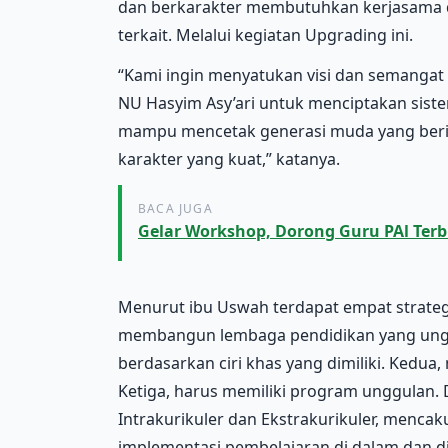
dan berkarakter membutuhkan kerjasama d
terkait. Melalui kegiatan Upgrading ini.
“Kami ingin menyatukan visi dan semanga
NU Hasyim Asy’ari untuk menciptakan siste
mampu mencetak generasi muda yang berint
karakter yang kuat,” katanya.
BACA JUGA
Gelar Workshop, Dorong Guru PAl Ter
Menurut ibu Uswah terdapat empat strateg
membangun lembaga pendidikan yang ung
berdasarkan ciri khas yang dimiliki. Kedua,
Ketiga, harus memiliki program unggulan
Intrakurikuler dan Ekstrakurikuler, menc
implementasi pembelajaran di dalam dan di 