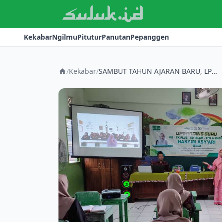
Kekabar
Ngilmu
Pitutur
Panutan
Pepanggen
/
Kekabar
/
SAMBUT TAHUN AJARAN BARU, LPM NU HASYIM ASY’ARI WONODADI BLITAR ADAKAN UPGRADING GURU