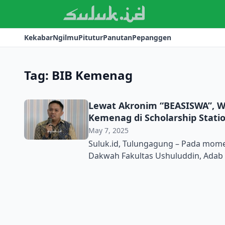
Kekabar
Ngilmu
Pitutur
Panutan
Pepanggen
Tag:
BIB Kemenag
Lewat Akronim “BEASISWA”, Wi
Kemenag di Scholarship Stati
May 7, 2025
Suluk.id, Tulungagung – Pada mome
Dakwah Fakultas Ushuluddin, Adab 
Tulungagung mengadakan program S
kanal YouTube SATU TV pada Jumat,
motivasi dan wawasan inspiratif ad