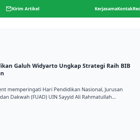
Kirim Artikel
Kerjasama
Kontak
Re
kan Galuh Widyarto Ungkap Strategi Raih BIB
To
on
nt memperingati Hari Pendidikan Nasional, Jurusan
dan Dakwah (FUAD) UIN Sayyid Ali Rahmatullah
cholarship Station yang ditayangkan langsung di
 2 Mei 2025. Salah satu pembicara yang memberikan
alah Wikan Galuh Widyarto, M.Pd., dosen Prodi […]