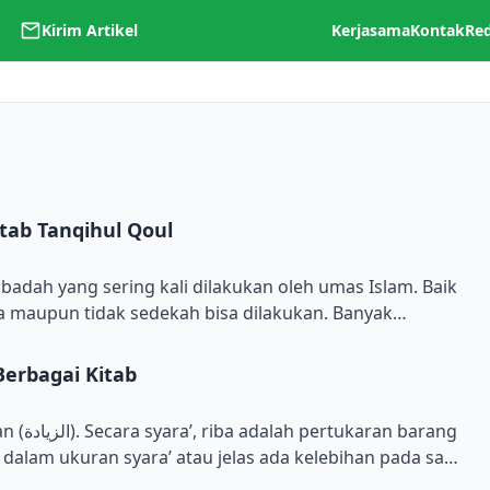
Kirim Artikel
Kerjasama
Kontak
Re
ab Tanqihul Qoul
To
ibadah yang sering kali dilakukan oleh umas Islam. Baik
 maupun tidak sedekah bisa dilakukan. Banyak
ih al-Qoul al-Hasis fi Syarh Lubab al-Hadis, karya
wi Al-Bantani atau populer dengan nama Syekh
Berbagai Kitab
eberapa fadhilah atau keutamaan […]
 barang
dalam ukuran syara’ atau jelas ada kelebihan pada saat
ua barang atau salah satunya (مقابلة عوض بأخر