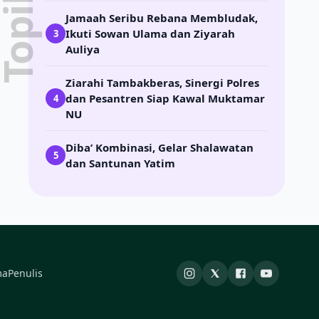
Jamaah Seribu Rebana Membludak,
Ikuti Sowan Ulama dan Ziyarah
3
Auliya
Ziarahi Tambakberas, Sinergi Polres
dan Pesantren Siap Kawal Muktamar
4
NU
Diba’ Kombinasi, Gelar Shalawatan
5
dan Santunan Yatim
ma
Penulis
Instagram
X
Facebook
YouTube