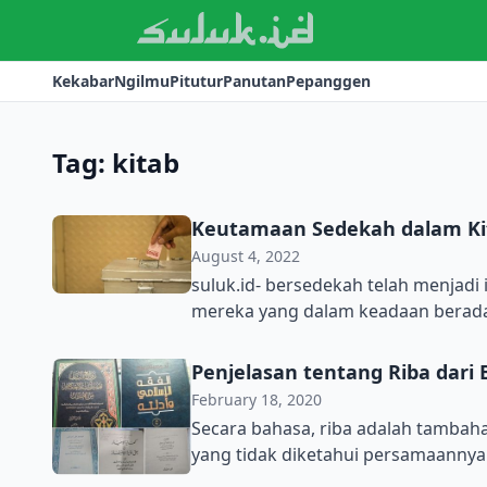
Kekabar
Ngilmu
Pitutur
Panutan
Pepanggen
Tag:
kitab
Keutamaan Sedekah dalam Kit
August 4, 2022
suluk.id- bersedekah telah menjadi 
mereka yang dalam keadaan berada
keutamaan sedekah. Dalam Kitab Tanq
Syekh Muhammad bin Umar al-Nawa
Penjelasan tentang Riba dari 
Nawawi Al Bantani, menyebutkan b
February 18, 2020
Secara bahasa, riba adalah tambahan (الزيادة). Secara syara’, riba adalah pertukaran
yang tidak diketahui persamaannya 
transaksi atau terjadi saat mengakhirkan d