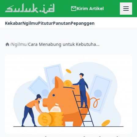
Kirim Artikel
Kerjasama
Kekabar
Ngilmu
Pitutur
Panutan
Pepanggen
Kontak
Redaksi
Tentang Suluk
/
Ngilmu
/
Cara Menabung untuk Kebutuhan Idul Fitri dan Hewan Kurban