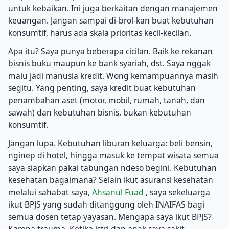
untuk kebaikan. Ini juga berkaitan dengan manajemen
keuangan. Jangan sampai di-brol-kan buat kebutuhan
konsumtif, harus ada skala prioritas kecil-kecilan.
Apa itu? Saya punya beberapa cicilan. Baik ke rekanan
bisnis buku maupun ke bank syariah, dst. Saya nggak
malu jadi manusia kredit. Wong kemampuannya masih
segitu. Yang penting, saya kredit buat kebutuhan
penambahan aset (motor, mobil, rumah, tanah, dan
sawah) dan kebutuhan bisnis, bukan kebutuhan
konsumtif.
Jangan lupa. Kebutuhan liburan keluarga: beli bensin,
nginep di hotel, hingga masuk ke tempat wisata semua
saya siapkan pakai tabungan ndeso begini. Kebutuhan
kesehatan bagaimana? Selain ikut asuransi kesehatan
melalui sahabat saya,
Ahsanul Fuad
, saya sekeluarga
ikut BPJS yang sudah ditanggung oleh INAIFAS bagi
semua dosen tetap yayasan. Mengapa saya ikut BPJS?
Karena trauma. Ketika istri dan anak saya sakit