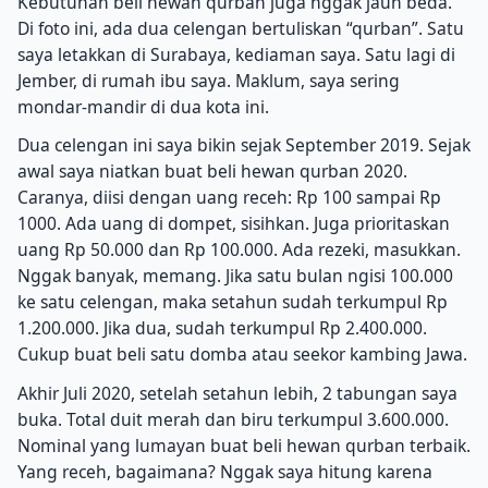
Kebutuhan beli hewan qurban juga nggak jauh beda.
Di foto ini, ada dua celengan bertuliskan “qurban”. Satu
saya letakkan di Surabaya, kediaman saya. Satu lagi di
Jember, di rumah ibu saya. Maklum, saya sering
mondar-mandir di dua kota ini.
Dua celengan ini saya bikin sejak September 2019. Sejak
awal saya niatkan buat beli hewan qurban 2020.
Caranya, diisi dengan uang receh: Rp 100 sampai Rp
1000. Ada uang di dompet, sisihkan. Juga prioritaskan
uang Rp 50.000 dan Rp 100.000. Ada rezeki, masukkan.
Nggak banyak, memang. Jika satu bulan ngisi 100.000
ke satu celengan, maka setahun sudah terkumpul Rp
1.200.000. Jika dua, sudah terkumpul Rp 2.400.000.
Cukup buat beli satu domba atau seekor kambing Jawa.
Akhir Juli 2020, setelah setahun lebih, 2 tabungan saya
buka. Total duit merah dan biru terkumpul 3.600.000.
Nominal yang lumayan buat beli hewan qurban terbaik.
Yang receh, bagaimana? Nggak saya hitung karena