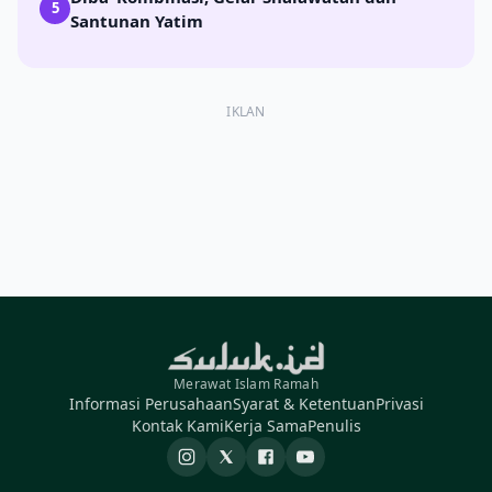
5
Santunan Yatim
IKLAN
Merawat Islam Ramah
Informasi Perusahaan
Syarat & Ketentuan
Privasi
Kontak Kami
Kerja Sama
Penulis
Instagram
X
Facebook
YouTube