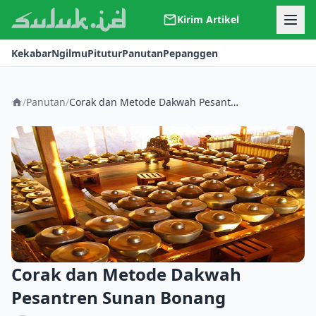
Kirim Artikel
Kerjasama
Kekabar
Ngilmu
Pitutur
Panutan
Pepanggen
Kontak
Redaksi
Tentang Suluk
/
Panutan
/
Corak dan Metode Dakwah Pesantren Sunan Bonang
Corak dan Metode Dakwah
Pesantren Sunan Bonang