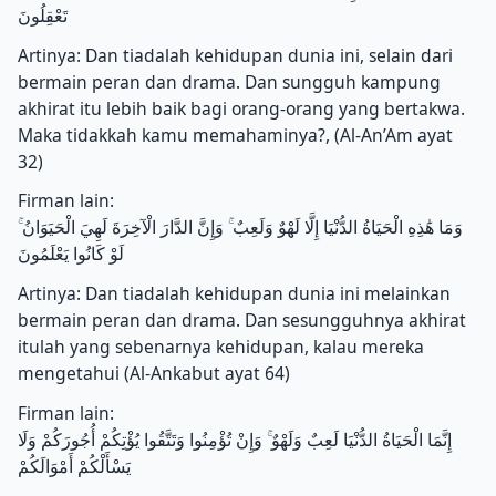
تَعْقِلُونَ
Artinya: Dan tiadalah kehidupan dunia ini, selain dari
bermain peran dan drama. Dan sungguh kampung
akhirat itu lebih baik bagi orang-orang yang bertakwa.
Maka tidakkah kamu memahaminya?, (Al-An’Am ayat
32)
Firman lain:
وَمَا هَٰذِهِ الْحَيَاةُ الدُّنْيَا إِلَّا لَهْوٌ وَلَعِبٌ ۚ وَإِنَّ الدَّارَ الْآخِرَةَ لَهِيَ الْحَيَوَانُ ۚ
لَوْ كَانُوا يَعْلَمُونَ
Artinya: Dan tiadalah kehidupan dunia ini melainkan
bermain peran dan drama. Dan sesungguhnya akhirat
itulah yang sebenarnya kehidupan, kalau mereka
mengetahui (Al-Ankabut ayat 64)
Firman lain:
إِنَّمَا الْحَيَاةُ الدُّنْيَا لَعِبٌ وَلَهْوٌ ۚ وَإِنْ تُؤْمِنُوا وَتَتَّقُوا يُؤْتِكُمْ أُجُورَكُمْ وَلَا
يَسْأَلْكُمْ أَمْوَالَكُمْ