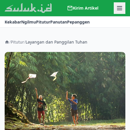
Kirim Artikel
Kerjasama
Kekabar
Ngilmu
Pitutur
Panutan
Pepanggen
Kontak
Redaksi
Tentang Suluk
/
Pitutur
/
Layangan dan Panggilan Tuhan