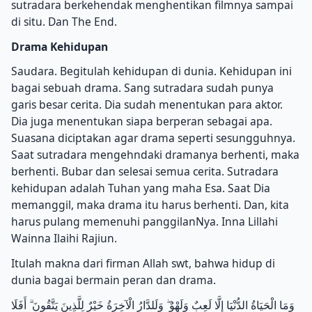
sutradara berkehendak menghentikan filmnya sampai
di situ. Dan The End.
Drama Kehidupan
Saudara. Begitulah kehidupan di dunia. Kehidupan ini
bagai sebuah drama. Sang sutradara sudah punya
garis besar cerita. Dia sudah menentukan para aktor.
Dia juga menentukan siapa berperan sebagai apa.
Suasana diciptakan agar drama seperti sesungguhnya.
Saat sutradara mengehndaki dramanya berhenti, maka
berhenti. Bubar dan selesai semua cerita. Sutradara
kehidupan adalah Tuhan yang maha Esa. Saat Dia
memanggil, maka drama itu harus berhenti. Dan, kita
harus pulang memenuhi panggilanNya. Inna Lillahi
Wainna Ilaihi Rajiun.
Itulah makna dari firman Allah swt, bahwa hidup di
dunia bagai bermain peran dan drama.
وَمَا الْحَيَاةُ الدُّنْيَا إِلَّا لَعِبٌ وَلَهْوٌ ۖ وَلَلدَّارُ الْآخِرَةُ خَيْرٌ لِلَّذِينَ يَتَّقُونَ ۗ أَفَلَا