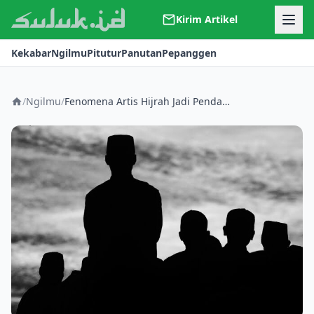
Kirim Artikel
Kerjasama
Kekabar
Ngilmu
Pitutur
Panutan
Pepanggen
Kontak
Redaksi
Tentang Suluk
/
Ngilmu
/
Fenomena Artis Hijrah Jadi Pendakwah, Memotret Islam dan Budaya Populer