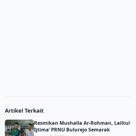
Artikel Terkait
Resmikan Mushalla Ar-Rohman, Lailtul Ijtima’ PRNU Bulu
Resmikan Mushalla Ar-Rohman, Lailtul
Ijtima’ PRNU Bulurejo Semarak