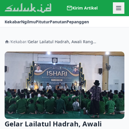
Kirim Artikel
Kerjasama
Kekabar
Ngilmu
Pitutur
Panutan
Pepanggen
Kontak
Redaksi
Tentang Suluk
/
Kekabar
/
Gelar Lailatul Hadrah, Awali Rangkaian Haul Gus Dur
Gelar Lailatul Hadrah, Awali