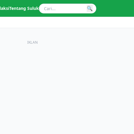
🔍
daksi
Tentang Suluk
IKLAN