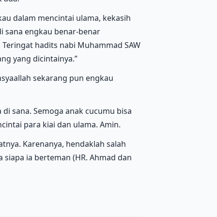
kau dalam mencintai ulama, kekasih
 di sana engkau benar-benar
. Teringat hadits nabi Muhammad SAW
g yang dicintainya.”
nsyaallah sekarang pun engkau
 di sana. Semoga anak cucumu bisa
ntai para kiai dan ulama. Amin.
tnya. Karenanya, hendaklah salah
a siapa ia berteman (HR. Ahmad dan