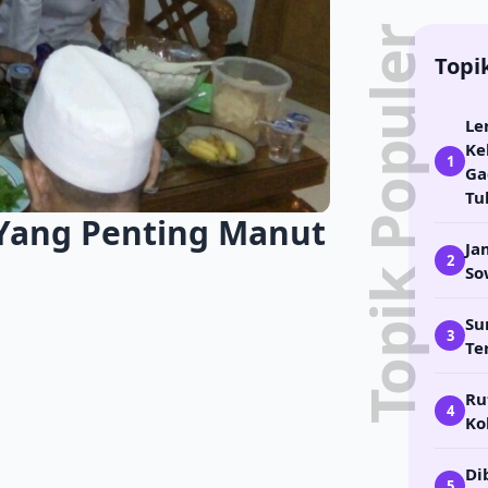
Topik Populer
Topi
Le
Ke
1
Ga
Tu
 Yang Penting Manut
Ja
2
So
Su
3
Te
Ru
4
Ko
Di
5