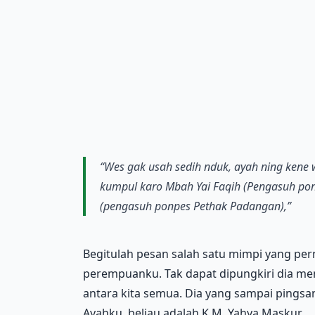
“Wes gak usah sedih nduk, ayah ning kene
kumpul karo Mbah Yai Faqih (Pengasuh po
(pengasuh ponpes Pethak Padangan),”
Begitulah pesan salah satu mimpi yang per
perempuanku. Tak dapat dipungkiri dia mem
antara kita semua. Dia yang sampai pingsan
Ayahku, beliau adalah K.M. Yahya Maskur.