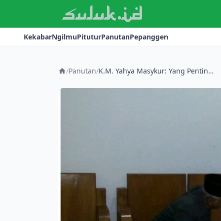
Kekabar
Ngilmu
Pitutur
Panutan
Pepanggen
/
Panutan
/
K.M. Yahya Masykur: Yang Penting Manut Sama Kiai, Nak!