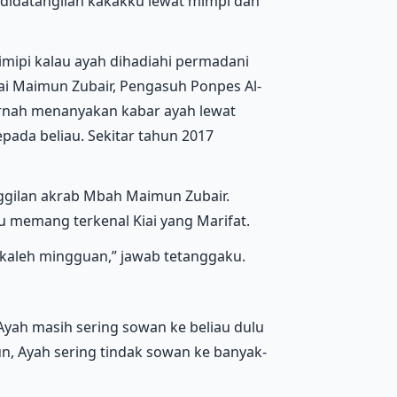
didatangilah kakakku lewat mimpi dan
imipi kalau ayah dihadiahi permadani
ai Maimun Zubair, Pengasuh Ponpes Al-
ernah menanyakan kabar ayah lewat
ada beliau. Sekitar tahun 2017
ggilan akrab Mbah Maimun Zubair.
u memang terkenal Kiai yang Marifat.
aleh mingguan,” jawab tetanggaku.
Ayah masih sering sowan ke beliau dulu
n, Ayah sering tindak sowan ke banyak-