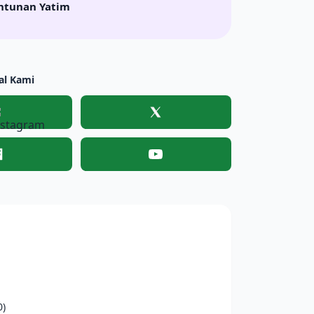
ntunan Yatim
al Kami
Instagram
X
Facebook
YouTube
0)