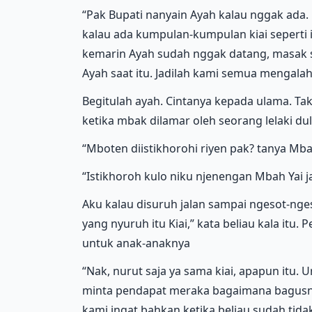
“Pak Bupati nanyain Ayah kalau nggak ada.
kalau ada kumpulan-kumpulan kiai seperti 
kemarin Ayah sudah nggak datang, masak 
Ayah saat itu. Jadilah kami semua mengala
Begitulah ayah. Cintanya kepada ulama. T
ketika mbak dilamar oleh seorang lelaki du
“Mboten diistikhorohi riyen pak? tanya Mba
“Istikhoroh kulo niku njenengan Mbah Yai 
Aku kalau disuruh jalan sampai ngesot-ng
yang nyuruh itu Kiai,” kata beliau kala itu.
untuk anak-anaknya
“Nak, nurut saja ya sama kiai, apapun itu.
minta pendapat meraka bagaimana bagusnya
kami ingat bahkan ketika beliau sudah tida