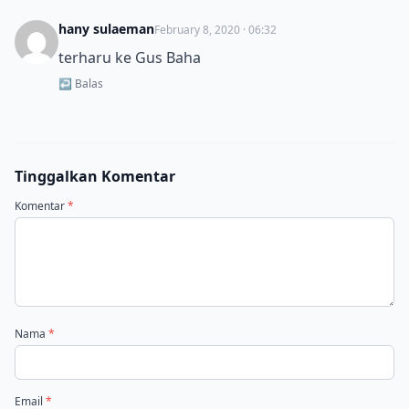
hany sulaeman
February 8, 2020 · 06:32
terharu ke Gus Baha
↩ Balas
Tinggalkan Komentar
Komentar
*
Nama
*
Email
*