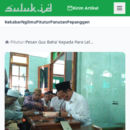
Kirim Artikel
Kerjasama
Kekabar
Ngilmu
Pitutur
Panutan
Pepanggen
Kontak
Redaksi
Tentang Suluk
/
Pitutur
/
Pesan Gus Baha’ Kepada Para Lelaki yang Tidak Punya Uang