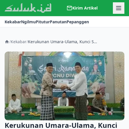
Kirim Artikel
Kerjasama
Kekabar
Ngilmu
Pitutur
Panutan
Pepanggen
Kontak
Redaksi
Tentang Suluk
/
Kekabar
/
Kerukunan Umara-Ulama, Kunci Sukses Safari Ramadhan
Kerukunan Umara-Ulama, Kunci