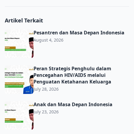
Artikel Terkait
Pesantren dan Masa Depan Indonesia
Pesantren dan Masa Depan Indonesia
August 4, 2026
Peran Strategis Penghulu dalam Pencegahan HIV/AIDS m
Peran Strategis Penghulu dalam
Pencegahan HIV/AIDS melalui
Penguatan Ketahanan Keluarga
July 28, 2026
Anak dan Masa Depan Indonesia
Anak dan Masa Depan Indonesia
July 23, 2026