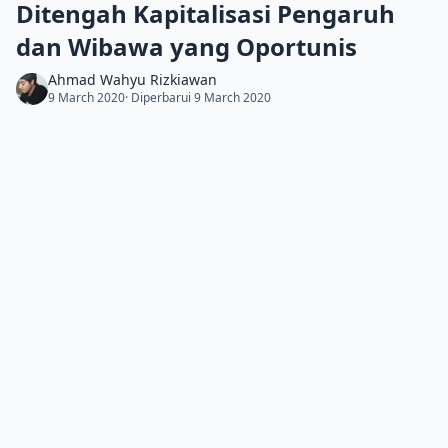
Ditengah Kapitalisasi Pengaruh
dan Wibawa yang Oportunis
Ahmad Wahyu Rizkiawan
9 March 2020
· Diperbarui 9 March 2020