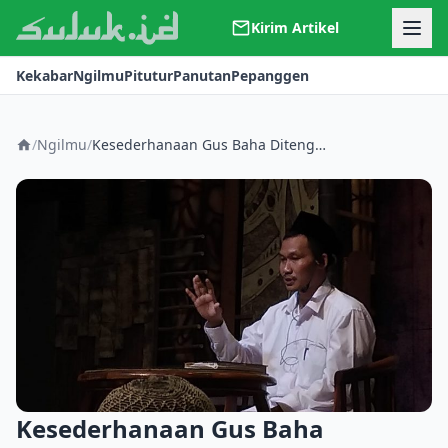
Kirim Artikel
Kerjasama
Kekabar
Ngilmu
Pitutur
Panutan
Pepanggen
Kontak
Redaksi
Tentang Suluk
/
Ngilmu
/
Kesederhanaan Gus Baha Ditengah Kapitalisasi Pengaruh dan Wibawa yang Oportunis
Kesederhanaan Gus Baha