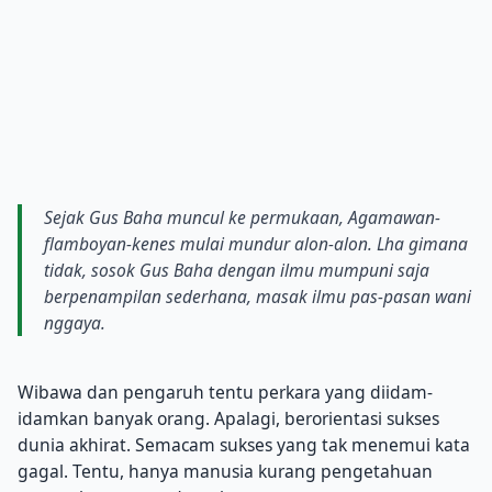
Sejak Gus Baha muncul ke permukaan, Agamawan-
flamboyan-kenes mulai mundur alon-alon. Lha gimana
tidak, sosok Gus Baha dengan ilmu mumpuni saja
berpenampilan sederhana, masak ilmu pas-pasan wani
nggaya.
Wibawa dan pengaruh tentu perkara yang diidam-
idamkan banyak orang. Apalagi, berorientasi sukses
dunia akhirat. Semacam sukses yang tak menemui kata
gagal. Tentu, hanya manusia kurang pengetahuan