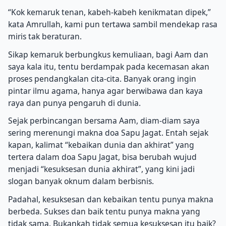
“Kok kemaruk tenan, kabeh-kabeh kenikmatan dipek,”
kata Amrullah, kami pun tertawa sambil mendekap rasa
miris tak beraturan.
Sikap kemaruk berbungkus kemuliaan, bagi Aam dan
saya kala itu, tentu berdampak pada kecemasan akan
proses pendangkalan cita-cita. Banyak orang ingin
pintar ilmu agama, hanya agar berwibawa dan kaya
raya dan punya pengaruh di dunia.
Sejak perbincangan bersama Aam, diam-diam saya
sering merenungi makna doa Sapu Jagat. Entah sejak
kapan, kalimat “kebaikan dunia dan akhirat” yang
tertera dalam doa Sapu Jagat, bisa berubah wujud
menjadi “kesuksesan dunia akhirat”, yang kini jadi
slogan banyak oknum dalam berbisnis.
Padahal, kesuksesan dan kebaikan tentu punya makna
berbeda. Sukses dan baik tentu punya makna yang
tidak sama. Bukankah tidak semua kesuksesan itu baik?