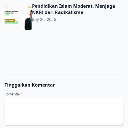
Pendidikan Islam Moderat, Menjaga NKRl dari Radikalis
Pendidikan Islam Moderat, Menjaga
NKRl dari Radikalisme
July 20, 2026
Tinggalkan Komentar
Komentar
*