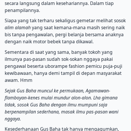
secara langsung dalam kesehariannya. Dalam tiap
penampilannya.
Siapa yang tak terharu sekaligus gemetar melihat sosok
alim alamah
yang saat kemana-mana masih sering naik
bis tanpa pengawalan, pergi belanja bersama anaknya
dengan naik motor bebek tanpa dikawal.
Sementara di saat yang sama, banyak tokoh yang
ilmunya pas-pasan sudah sok-sokan nggaya pakai
pengawal beserta uborampe fashion pemicu puja-puji
kewibawaan, hanya demi tampil di depan masyarakat
awam. Hmm
Sejak Gus Baha muncul ke permukaan, Agamawan-
flamboyan-kenes mulai mundur alon-alon. Lha gimana
tidak, sosok Gus Baha dengan ilmu mumpuni saja
berpenampilan sederhana, masak ilmu pas-pasan wani
nggaya.
Kesederhanaan Gus Baha tak hanya mengagumkan,