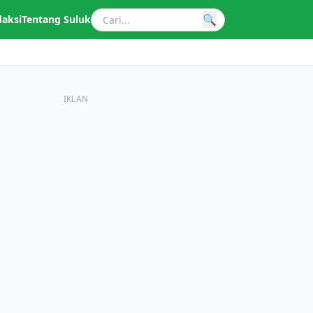
🔍
daksi
Tentang Suluk
IKLAN