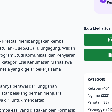
Pe
Ikuti Media Sosi
 – Prestasi membanggakan kembali
atullah (UIN SATU) Tulungagung. Wildan
rogram Studi Komunikasi dan Penyiaran
nal kategori Esai Kehumasan Mahasiswa
esia yang digelar bekerja sama
KATEGORI
annya berawal dari unggahan
Kekabar
(464)
latar belakang pernah menjuarai
Ngilmu
(222)
a diri untuk mendaftar.
Panutan
(83)
Pepanggen
(4
lomba esai yang diadakan oleh Formasik