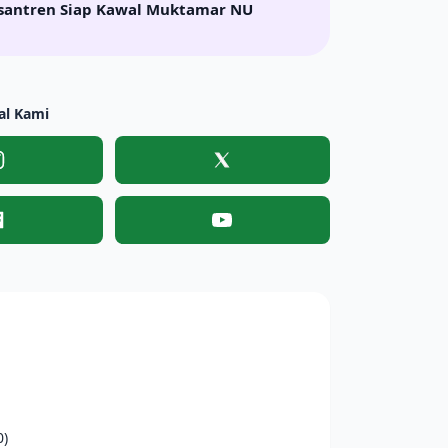
santren Siap Kawal Muktamar NU
al Kami
Instagram
X
Facebook
YouTube
0)