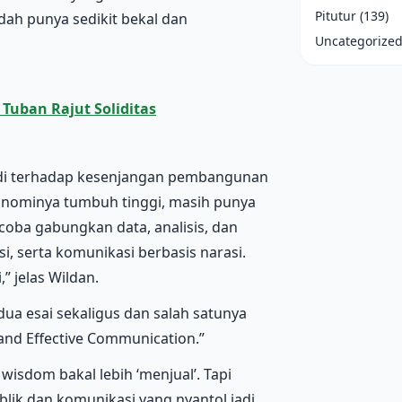
Pitutur
(139)
udah punya sedikit bekal dan
Uncategorize
Tuban Rajut Soliditas
ribadi terhadap kesenjangan pembangunan
konominya tumbuh tinggi, masih punya
oba gabungkan data, analisis, dan
si, serta komunikasi berbasis narasi.
” jelas Wildan.
ua esai sekaligus dan salah satunya
and Effective Communication.”
 wisdom bakal lebih ‘menjual’. Tapi
blik dan komunikasi yang nyantol jadi