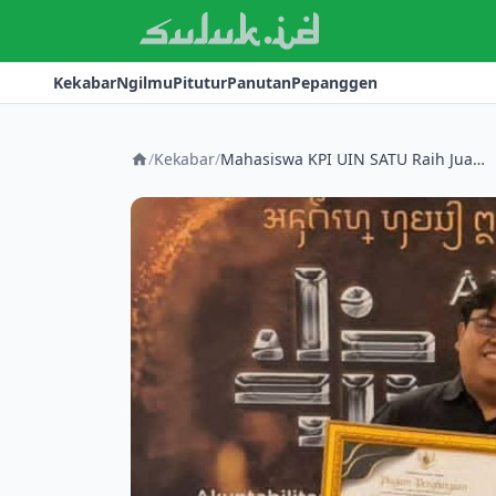
Kekabar
Ngilmu
Pitutur
Panutan
Pepanggen
/
Kekabar
/
Mahasiswa KPI UIN SATU Raih Juara 2 Nasional Anugerah Humas Indonesia