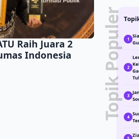
Topik Populer
Topi
Si
1
TU Raih Juara 2
Gu
umas Indonesia
Le
Ke
2
Ga
Tu
Ja
3
So
Su
4
Te
Zi
5