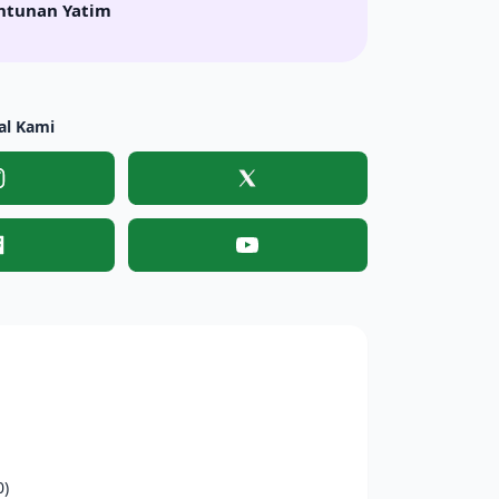
ntunan Yatim
al Kami
Instagram
X
Facebook
YouTube
0)