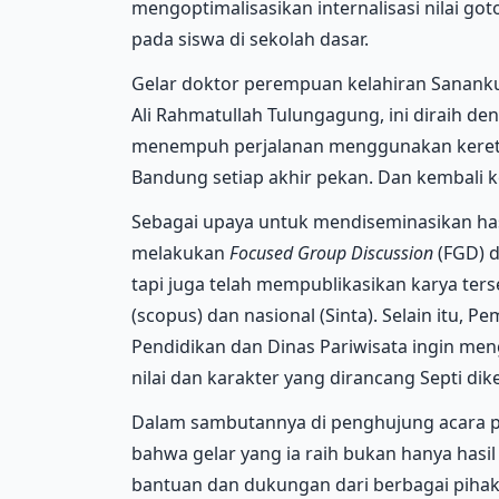
mengoptimalisasikan internalisasi nilai g
pada siswa di sekolah dasar.
Gelar doktor perempuan kelahiran Sanankul
Ali Rahmatullah Tulungagung, ini diraih d
menempuh perjalanan menggunakan kereta a
Bandung setiap akhir pekan. Dan kembali k
Sebagai upaya untuk mendiseminasikan hasil
melakukan
Focus
ed
Group Discussion
(FGD) d
tapi juga telah mempublikasikan karya terse
(scopus) dan nasional (Sinta). Selain itu, P
Pendidikan dan Dinas Pariwisata ingin me
nilai dan karakter yang dirancang Septi dik
Dalam sambutannya di penghujung acara p
bahwa gelar yang ia raih bukan hanya hasil d
bantuan dan dukungan dari berbagai pihak,