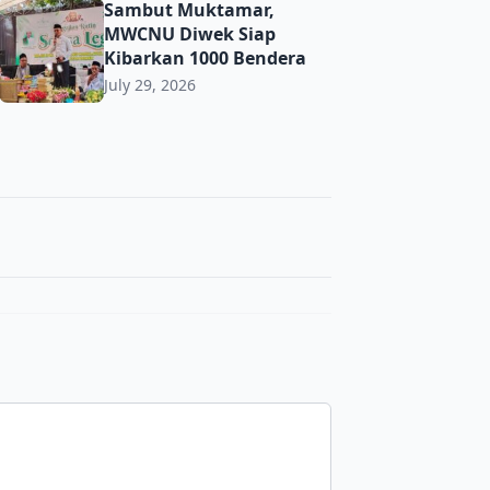
t Toleransi demi Jaga Kerukunan di Era Digital
Sambut Muktamar, MWCNU Diwek Siap Kibarkan 1000 Ben
Sambut Muktamar,
MWCNU Diwek Siap
Kibarkan 1000 Bendera
July 29, 2026