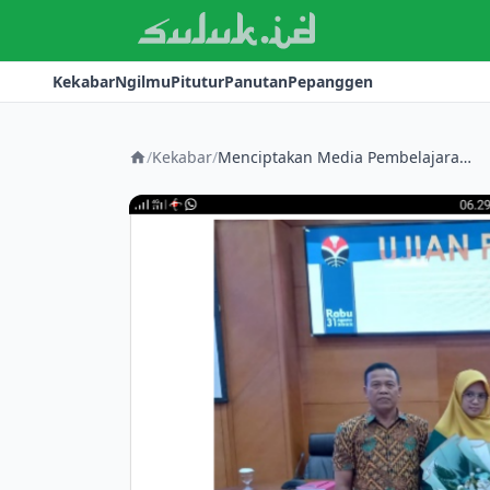
Kekabar
Ngilmu
Pitutur
Panutan
Pepanggen
/
Kekabar
/
Menciptakan Media Pembelajaran canggih berbasis Holobox Augmented Reality, Septi berhasil Meraih Gelar Doktor dari UPI Bandung