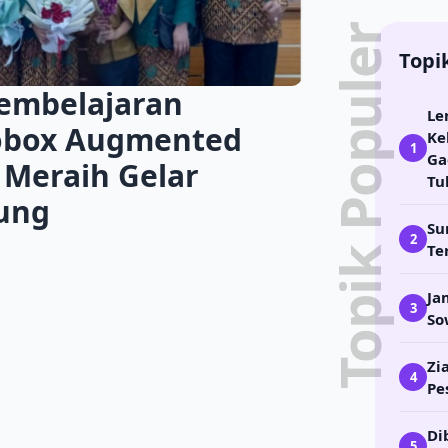
Topik Populer
Topi
embelajaran
Le
lobox Augmented
Ke
1
Ga
l Meraih Gelar
Tu
dung
Su
2
Te
Ja
3
So
Zi
4
Pe
Di
5