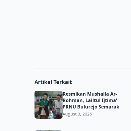
Artikel Terkait
Resmikan Mushalla Ar-Rohman, Lailtul Ijti
Resmikan Mushalla Ar-
Rohman, Lailtul Ijtima’
PRNU Bulurejo Semarak
August 3, 2026