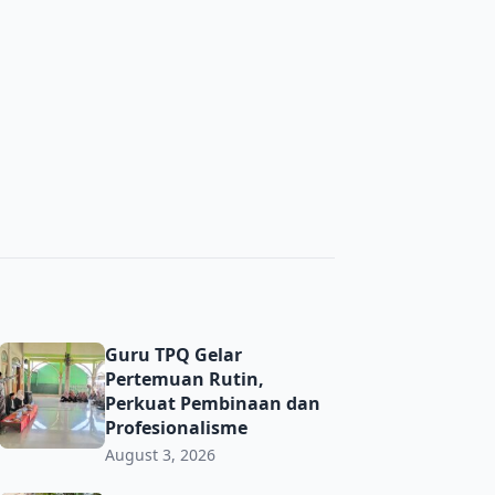
ma’ PRNU Bulurejo Semarak
Guru TPQ Gelar Pertemuan Rutin, Perkuat Pembinaan dan 
Guru TPQ Gelar
Pertemuan Rutin,
Perkuat Pembinaan dan
Profesionalisme
August 3, 2026