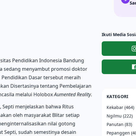
Sa
Ikuti Media Sosi
ersitas Pendidikan Indonesia Bandung
ka sedang menyambut promosi doktor
 Pendidikan Dasar tersebut meraih
nkan Disertasinya tentang Pembelajaran
ncasila melalui Holobox
Aumented Reality
.
KATEGORI
 Septi menjelaskan bahwa Ritus
Kekabar
(464)
dakan oleh masyarakat Blitar setiap
Ngilmu
(222)
enginternalisasikan nilai gotong
Panutan
(83)
 Septi, sudah semestinya desain
Pepanggen
(4