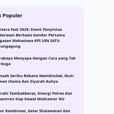
k Populer
ntera Fest 2026: Event Penyintas
kerasan Berbasis Gender Pertama
gasan Mahasiswa KPI UIN SATU
lungagung
rabaya Menyapa dengan Cara yang Tak
rduga
maah Seribu Rebana Membludak, Ikuti
wan Ulama dan Ziyarah Auliya
arahi Tambakberas, Sinergi Polres dan
santren Siap Kawal Muktamar NU
ba’ Kombinasi, Gelar Shalawatan dan