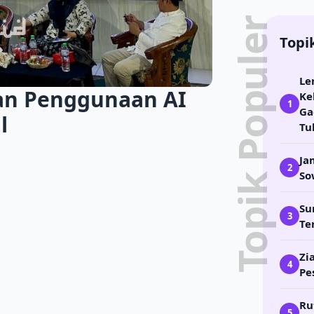
Topik Populer
Topi
Le
an Penggunaan AI
Ke
1
Ga
l
Tu
Ja
2
So
Su
3
Te
Zi
4
Pe
Ru
5