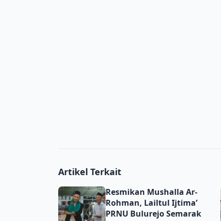
Artikel Terkait
Resmikan Mushalla Ar-Rohman, Lailtul Ijti
Resmikan Mushalla Ar-
Rohman, Lailtul Ijtima’
PRNU Bulurejo Semarak