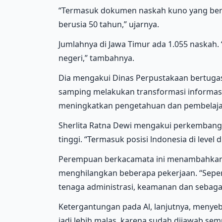
“Termasuk dokumen naskah kuno yang beri
berusia 50 tahun,” ujarnya.
Jumlahnya di Jawa Timur ada 1.055 naskah. “
negeri,” tambahnya.
Dia mengakui Dinas Perpustakaan bertugas m
samping melakukan transformasi informasi 
meningkatkan pengetahuan dan pembelajar
Sherlita Ratna Dewi mengakui perkembangan
tinggi. “Termasuk posisi lndonesia di level d
Perempuan berkacamata ini menambahkan
menghilangkan beberapa pekerjaan. “Sepert
tenaga administrasi, keamanan dan sebaga
Ketergantungan pada Al, lanjutnya, menye
jadi lebih malas, karena sudah dijawab semu