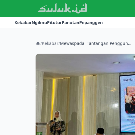
Kekabar
Ngilmu
Pitutur
Panutan
Pepanggen
/
Kekabar
/
Mewaspadai Tantangan Penggunaan AI dengan Literasi Digital