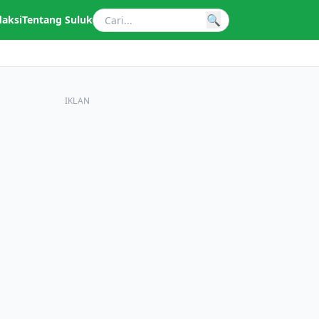
🔍
daksi
Tentang Suluk
IKLAN