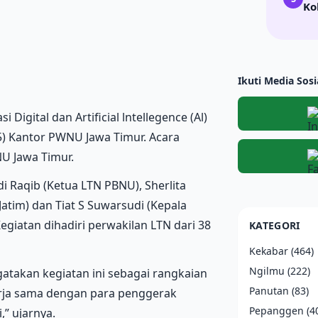
Ko
Ikuti Media Sosi
 Digital dan Artificial lntellegence (Al)
0/5) Kantor PWNU Jawa Timur. Acara
NU Jawa Timur.
 Raqib (Ketua LTN PBNU), Sherlita
atim) dan Tiat S Suwarsudi (Kepala
egiatan dihadiri perwakilan LTN dari 38
KATEGORI
Kekabar
(464)
Ngilmu
(222)
takan kegiatan ini sebagai rangkaian
Panutan
(83)
erja sama dengan para penggerak
Pepanggen
(4
,” ujarnya.