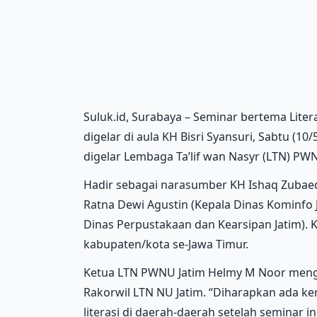
Suluk.id, Surabaya – Seminar bertema Literasi
digelar di aula KH Bisri Syansuri, Sabtu (1
digelar Lembaga Ta’lif wan Nasyr (LTN) PW
Hadir sebagai narasumber KH Ishaq Zubaedi
Ratna Dewi Agustin (Kepala Dinas Kominfo J
Dinas Perpustakaan dan Kearsipan Jatim). K
kabupaten/kota se-Jawa Timur.
Ketua LTN PWNU Jatim Helmy M Noor menga
Rakorwil LTN NU Jatim. “Diharapkan ada k
literasi di daerah-daerah setelah seminar ini