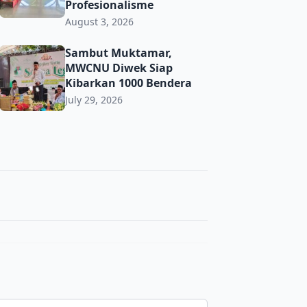
Profesionalisme
August 3, 2026
t Toleransi demi Jaga Kerukunan di Era Digital
Sambut Muktamar, MWCNU Diwek Siap Kibarkan 1000 Ben
Sambut Muktamar,
MWCNU Diwek Siap
Kibarkan 1000 Bendera
July 29, 2026