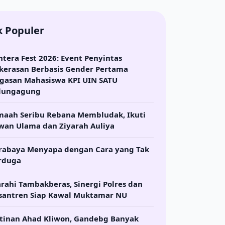
k Populer
ntera Fest 2026: Event Penyintas
kerasan Berbasis Gender Pertama
gasan Mahasiswa KPI UIN SATU
lungagung
maah Seribu Rebana Membludak, Ikuti
wan Ulama dan Ziyarah Auliya
rabaya Menyapa dengan Cara yang Tak
rduga
arahi Tambakberas, Sinergi Polres dan
santren Siap Kawal Muktamar NU
tinan Ahad Kliwon, Gandebg Banyak