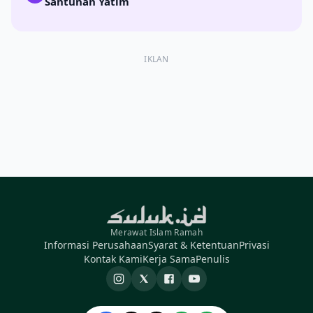
Santunan Yatim
IKLAN
Merawat Islam Ramah
Informasi Perusahaan
Syarat & Ketentuan
Privasi
Kontak Kami
Kerja Sama
Penulis
Instagram
X
Facebook
YouTube