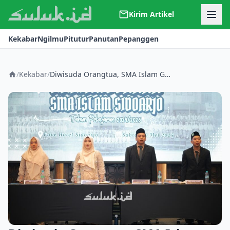
Kirim Artikel
Kerjasama
Kekabar
Ngilmu
Pitutur
Panutan
Pepanggen
Kontak
Redaksi
Tentang Suluk
/
Kekabar
/
Diwisuda Orangtua, SMA Islam Gelar Haflah Akhirussanah