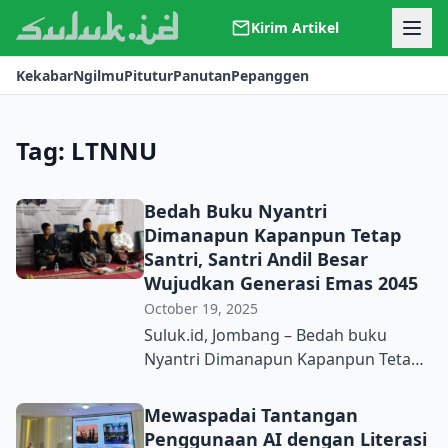
Kirim Artikel
Kerjasama
Kekabar
Ngilmu
Pitutur
Panutan
Pepanggen
Kontak
Redaksi
Tentang Suluk
Tag:
LTNNU
Bedah Buku Nyantri
Dimanapun Kapanpun Tetap
Santri, Santri Andil Besar
Wujudkan Generasi Emas 2045
October 19, 2025
Suluk.id, Jombang – Bedah buku
Nyantri Dimanapun Kapanpun Tetap
Santri karya M Rudi Cahyono digelar
Lembaga Ta’lif wan Nasyr (LTN)
Mewaspadai Tantangan
MWCNU Kecamatan Diwek. Kegiatan
Penggunaan AI dengan Literasi