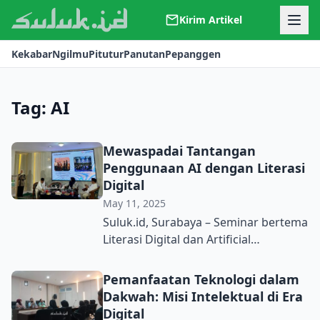
Kirim Artikel
Kerjasama
Kekabar
Ngilmu
Pitutur
Panutan
Pepanggen
Kontak
Redaksi
Tentang Suluk
Tag:
AI
Mewaspadai Tantangan
Penggunaan AI dengan Literasi
Digital
May 11, 2025
Suluk.id, Surabaya – Seminar bertema
Literasi Digital dan Artificial
lntellegence (Al) digelar di aula KH
Bisri Syansuri, Sabtu (10/5) Kantor
Pemanfaatan Teknologi dalam
PWNU Jawa Timur. Acara digelar
Dakwah: Misi Intelektual di Era
Lembaga Ta’lif wan Nasyr (LTN) PWNU
Digital