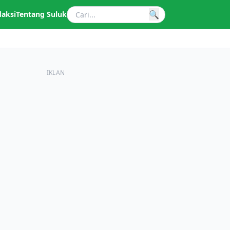
🔍
daksi
Tentang Suluk
IKLAN