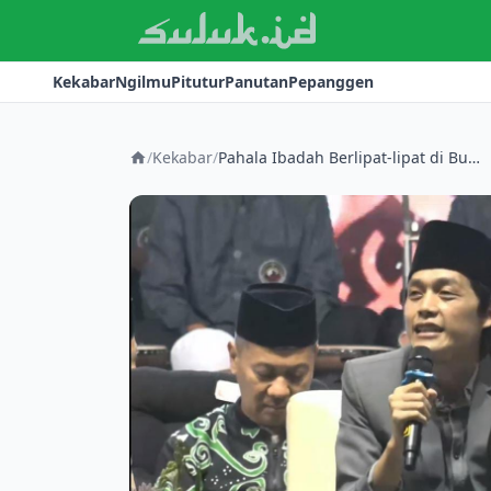
Kekabar
Ngilmu
Pitutur
Panutan
Pepanggen
/
Kekabar
/
Pahala Ibadah Berlipat-lipat di Bulan Rajab