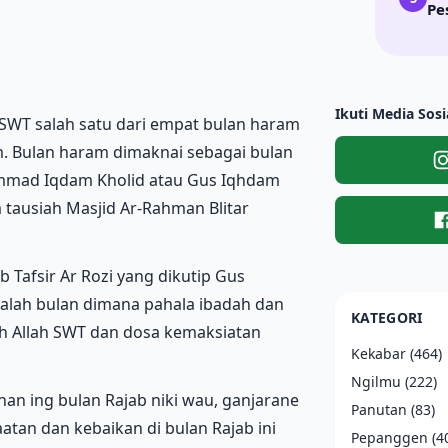
Pe
Ikuti Media Sosi
ah SWT salah satu dari empat bulan haram
m. Bulan haram dimaknai sebagai bulan
ammad Iqdam Kholid atau Gus Iqhdam
 tausiah Masjid Ar-Rahman Blitar
 Tafsir Ar Rozi yang dikutip Gus
alah bulan dimana pahala ibadah dan
KATEGORI
leh Allah SWT dan dosa kemaksiatan
Kekabar
(464)
Ngilmu
(222)
an ing bulan Rajab niki wau, ganjarane
Panutan
(83)
atan dan kebaikan di bulan Rajab ini
Pepanggen
(4