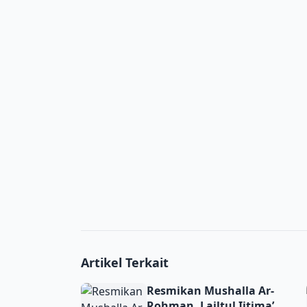
Artikel Terkait
Resmikan Mushalla Ar-Rohman, Lailtul Ijti
Resmikan Mushalla Ar-
Rohman, Lailtul Ijtima’