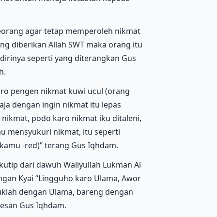
eseorang agar tetap memperoleh nikmat
yang diberikan Allah SWT maka orang itu
dirinya seperti yang diterangkan Gus
h.
ro pengen nikmat kuwi ucul (orang
ja dengan ingin nikmat itu lepas
 nikmat, podo karo nikmat iku ditaleni,
u mensyukuri nikmat, itu seperti
i kamu -red)” terang Gus Iqhdam.
kutip dari dawuh Waliyullah Lukman Al
gan Kyai “Lingguho karo Ulama, Awor
duklah dengan Ulama, bareng dengan
 pesan Gus Iqhdam.