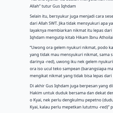
Allah” tutur Gus Iqhdam
Selain itu, bersyukur juga menjadi cara s
dari Allah SWT. Jika tidak mensyukuri apa 
layaknya membiarkan nikmat itu lepas dari 
Iqhdam mengutip kitab Hikam Ibnu Athoila
“Uwong ora gelem nyukuri nikmat, podo ka
yang tidak mau mensyukuri nikmat, sama sa
darinya -red), uwong iku nek gelem nyukuri
ora iso ucul teko sampean (barangsiapa ma
mengikat nikmat yang tidak bisa lepas dar
Di akhir Gus Iqhdam juga berpesan yang di
Hakim untuk duduk bersama dan dekat den
o Kyai, nek perlu dengkulmu pepetno (du
Kyai, kalau perlu mepetkan lututmu -red)”