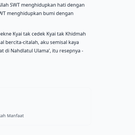
Allah SWT menghidupkan hati dengan
h SWT menghidupkan bumi dengan
erekne Kyai tak cedek Kyai tak Khidmah
l bercita-citalah, aku semisal kaya
t di Nahdlatul Ulama’, itu resepnya -
okah Manfaat