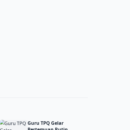
ma’ PRNU Bulurejo Semarak
Guru TPQ Gelar Pertemuan Rutin, Perkuat Pembinaan dan 
Guru TPQ Gelar
Pertemuan Rutin,