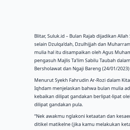
Blitar, Suluk.id – Bulan Rajab dijadikan All
selain Dzulqa’dah, Dzulhijjah dan Muharra
mulia hal itu disampaikan oleh Agus Muh
pengasuh Majlis Ta’lim Sabilu Taubah dalam
Bersholawat dan Ngaji Bareng (24/01/2023)
Menurut Syekh Fahrudin Ar-Rozi dalam Kitab
Iqhdam menjelaskan bahwa bulan mulia ad
kebaikan dilipat gandakan berlipat-lipat o
dilipat gandakan pula.
“Nek awakmu nglakoni ketaatan dan kesaen
ditikel matikelne (jika kamu melakukan keta