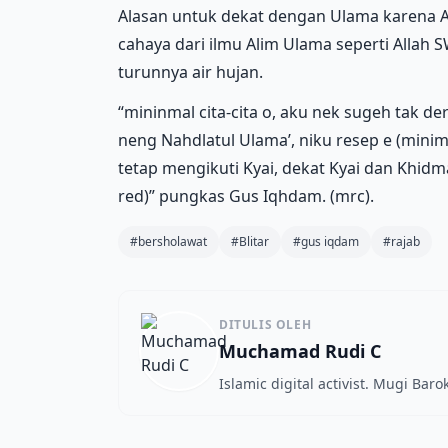
Alasan untuk dekat dengan Ulama karena 
cahaya dari ilmu Alim Ulama seperti Alla
turunnya air hujan.
“mininmal cita-cita o, aku nek sugeh tak d
neng Nahdlatul Ulama’, niku resep e (minima
tetap mengikuti Kyai, dekat Kyai dan Khidma
red)” pungkas Gus Iqhdam. (mrc).
#bersholawat
#Blitar
#gus iqdam
#rajab
DITULIS OLEH
Muchamad Rudi C
Islamic digital activist. Mugi Bar