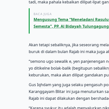
tadi, maka pahala kebaikan dilipat-lipat ga
BACA JUGA
Mengusung Tema “Meneladani Rasulul
Semesta”, PP. Al Bidayah Tulungagung
Akan tetapi sebaliknya, jika seseorang me
buruk di dalam bulan Rajab ini maka juga a
“semono ugo sewalik e, yen panjenengan ng
yo ditikelne bolak-balik (begitupun sebali
keburukan, maka akan dilipat gandakan pu
Gus Iqhdam yang juga selaku pengasuh p
Karanggayam Blitar ini juga menuturkan sa
Rajab ini dapat dilakukan dengan bershada
“Karena syukur itu adalah menyalurkan ni