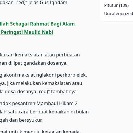
ndakan -red)” jelas Gus Iqhdam
Pitutur
(139)
Uncategorize
lah Sebagai Rahmat Bagi Alam
 Peringati Maulid Nabi
lakukan kemaksiatan atau perbuatan
kan dilipat gandakan dosanya.
lakoni maksiat nglakoni perkoro elek,
knya, jika melakukan kemaksiatan atau
la dosa-dosanya -red)” tambahnya
ondok pesantren Mambaul Hikam 2
lah satu cara berbuat kebaikan di bulan
qah dan bersyukur.
kmat untuk menuju ketaatan kepada