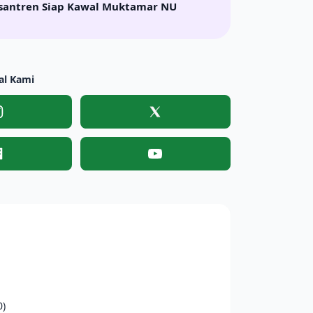
santren Siap Kawal Muktamar NU
al Kami
Instagram
X
Facebook
YouTube
0)