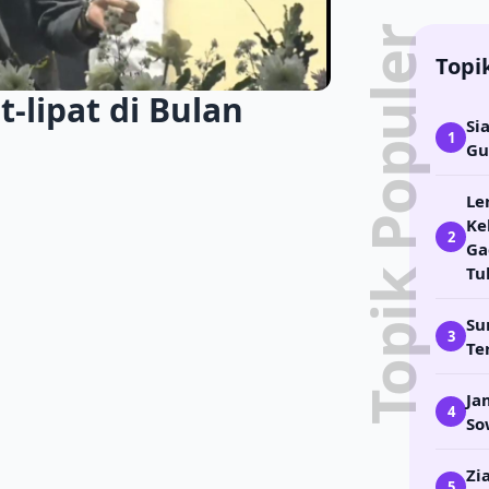
Topik Populer
Topi
-lipat di Bulan
Si
1
Gu
Le
Ke
2
Ga
Tu
Su
3
Te
Ja
4
So
Zi
5