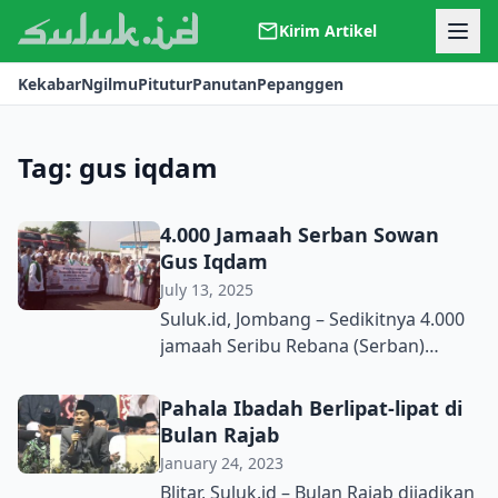
Kirim Artikel
Kerjasama
Kekabar
Ngilmu
Pitutur
Panutan
Pepanggen
Kontak
Redaksi
Tentang Suluk
Tag:
gus iqdam
4.000 Jamaah Serban Sowan
Gus Iqdam
July 13, 2025
Suluk.id, Jombang – Sedikitnya 4.000
jamaah Seribu Rebana (Serban)
mengikuti Sowan Ulama dan Ziarah
Aulia, Minggu (13/7).
Pahala Ibadah Berlipat-lipat di
Pemberangkatan dimulai dari
Bulan Rajab
terminal makam Gus Dur Tebuireng.
January 24, 2023
Tampak hadir dalam
Blitar, Suluk.id – Bulan Rajab dijadikan