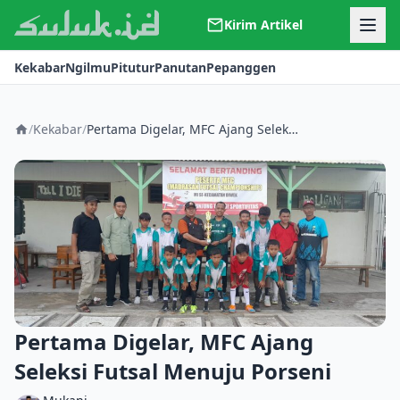
Kirim Artikel
Kerjasama
Kekabar
Ngilmu
Pitutur
Panutan
Pepanggen
Kontak
Redaksi
Tentang Suluk
/
Kekabar
/
Pertama Digelar, MFC Ajang Seleksi Futsal Menuju Porseni
Pertama Digelar, MFC Ajang
Seleksi Futsal Menuju Porseni