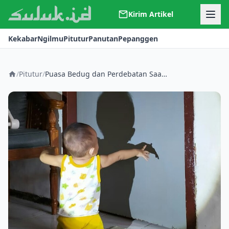
Kirim Artikel
Kerjasama
Kekabar
Ngilmu
Pitutur
Panutan
Pepanggen
Kontak
Redaksi
Tentang Suluk
/
Pitutur
/
Puasa Bedug dan Perdebatan Saat Itu