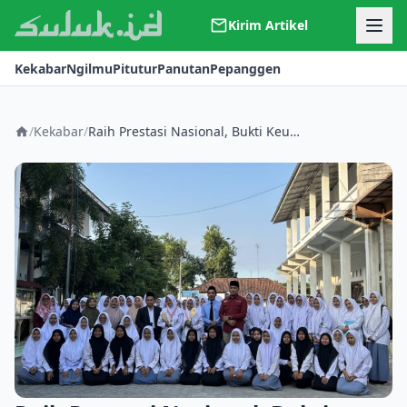
Kirim Artikel
Kerjasama
Kekabar
Ngilmu
Pitutur
Panutan
Pepanggen
Kontak
Redaksi
Tentang Suluk
/
Kekabar
/
Raih Prestasi Nasional, Bukti Keunggulan Pesantren Unggul