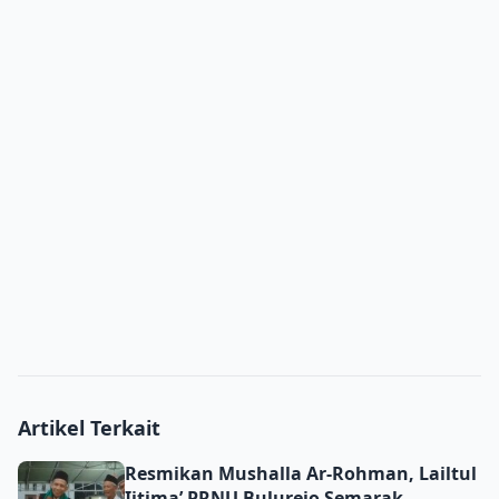
Artikel Terkait
Resmikan Mushalla Ar-Rohman, Lailtul Ijtima’ PRNU Bulu
Resmikan Mushalla Ar-Rohman, Lailtul
Ijtima’ PRNU Bulurejo Semarak