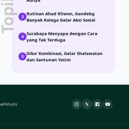
Auliya
Rutinan Ahad Kliwon, Gandebg
3
Banyak Kolega Gelar Aksi Sosial
Surabaya Menyapa dengan Cara
4
yang Tak Terduga
Diba’ Kombinasi, Gelar Shalawatan
5
dan Santunan Yatim
ma
Penulis
Instagram
X
Facebook
YouTube