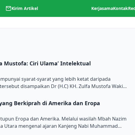
Kirim Artikel
Kerjasama
Kontak
Re
a Mustofa: Ciri Ulama’ Intelektual
To
empunyai syarat-syarat yang lebih ketat daripada
 tersebut disampaikan Dr (H.C) KH. Zulfa Mustofa Wakil
Ilmiah pada acara Yudisium Universitas Islam
/2025) di Aula Muktamar Pondok Pesantren Lirboyo
yang Berkiprah di Amerika dan Eropa
oillah Sholahuddin Anwar selaku ketua Yayasan […]
gitupun Eropa dan Amerika. Melalui wasilah Mbah Nazim
ka Utara mengenal ajaran Kanjeng Nabi Muhammad
gara yang masyhur sebagai kiblat sekularisme barat itu,