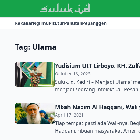
Kekabar
Ngilmu
Pitutur
Panutan
Pepanggen
Tag:
Ulama
Yudisium UIT Lirboyo, KH. Zulf
October 18, 2025
Suluk.id, Kediri – Menjadi Ulama’ m
menjadi seorang Intelektual. Pesan
Ketua PBNU saat memberikan Orasi 
Tribakti(UIT) Lirboyo Sabtu (18/10
Mbah Nazim Al Haqqani, Wali 
Kediri. Acara yang dihadiri KH. Ath
April 17, 2021
Tiap tempat pasti ada Wali-nya. Be
Haqqani, ribuan masyarakat Ameri
Saw. Suluk.id – Amerika Serikat, ne