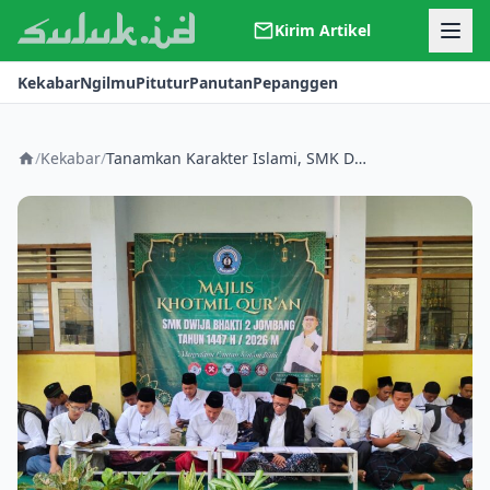
Kirim Artikel
Kerjasama
Kekabar
Ngilmu
Pitutur
Panutan
Pepanggen
Kontak
Redaksi
Tentang Suluk
/
Kekabar
/
Tanamkan Karakter Islami, SMK Dwija Bhakti 2 Jombang Gelar Pondok Ramadhan 1447 H