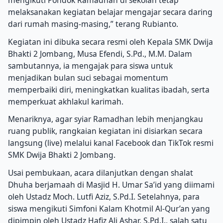
mengikuti Pondok Ramadhan di sekolah tetap
melaksanakan kegiatan belajar mengajar secara daring
dari rumah masing-masing,” terang Rubianto.
Kegiatan ini dibuka secara resmi oleh Kepala SMK Dwija
Bhakti 2 Jombang, Musa Efendi, S.Pd., M.M. Dalam
sambutannya, ia mengajak para siswa untuk
menjadikan bulan suci sebagai momentum
memperbaiki diri, meningkatkan kualitas ibadah, serta
memperkuat akhlakul karimah.
Menariknya, agar syiar Ramadhan lebih menjangkau
ruang publik, rangkaian kegiatan ini disiarkan secara
langsung (live) melalui kanal Facebook dan TikTok resmi
SMK Dwija Bhakti 2 Jombang.
Usai pembukaan, acara dilanjutkan dengan shalat
Dhuha berjamaah di Masjid H. Umar Sa’id yang diimami
oleh Ustadz Moch. Lutfi Aziz, S.Pd.I. Setelahnya, para
siswa mengikuti Simfoni Kalam Khotmil Al-Qur’an yang
dipimpin oleh Ustadz Hafiz Ali Ashar, S.Pd.I., salah satu