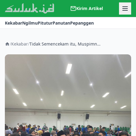
Kirim Artikel
Kerjasama
Kekabar
Ngilmu
Pitutur
Panutan
Pepanggen
Kontak
Redaksi
Tentang Suluk
/
Kekabar
/
Tidak Semencekam itu, Muspimnas PMII di Tulungagung Sangat Menggembirakan