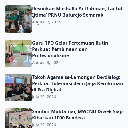
Resmikan Mushalla Ar-Rohman, Lailtul Ijtima’ PRNU Bulu
Resmikan Mushalla Ar-Rohman, Lailtul
Ijtima’ PRNU Bulurejo Semarak
August 3, 2026
Guru TPQ Gelar Pertemuan Rutin, Perkuat Pembinaan da
Guru TPQ Gelar Pertemuan Rutin,
Perkuat Pembinaan dan
Profesionalisme
August 3, 2026
Tokoh Agama se-Lamongan Berdialog: Perkuat Toleransi d
Tokoh Agama se-Lamongan Berdialog:
Perkuat Toleransi demi Jaga Kerukunan
di Era Digital
July 29, 2026
Sambut Muktamar, MWCNU Diwek Siap Kibarkan 1000 B
Sambut Muktamar, MWCNU Diwek Siap
Kibarkan 1000 Bendera
July 29, 2026