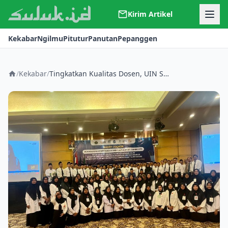
Kirim Artikel
Kerjasama
Kekabar
Ngilmu
Pitutur
Panutan
Pepanggen
Kontak
Redaksi
Tentang Suluk
/
Kekabar
/
Tingkatkan Kualitas Dosen, UIN Satu Tulungagung Gelar Short Course Peningkatan Kompetensi Dosen Pemula