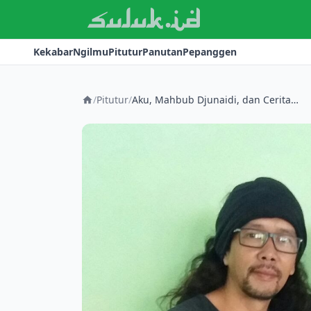
Kekabar
Ngilmu
Pitutur
Panutan
Pepanggen
/
Pitutur
/
Aku, Mahbub Djunaidi, dan Cerita Pagi Itu