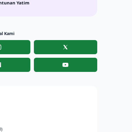
ntunan Yatim
al Kami
Instagram
X
Facebook
YouTube
0)