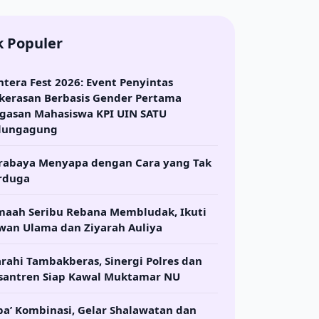
k Populer
ntera Fest 2026: Event Penyintas
kerasan Berbasis Gender Pertama
gasan Mahasiswa KPI UIN SATU
lungagung
rabaya Menyapa dengan Cara yang Tak
rduga
maah Seribu Rebana Membludak, Ikuti
wan Ulama dan Ziyarah Auliya
arahi Tambakberas, Sinergi Polres dan
santren Siap Kawal Muktamar NU
ba’ Kombinasi, Gelar Shalawatan dan