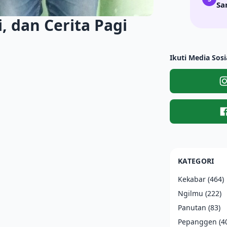
Sa
 dan Cerita Pagi
Ikuti Media Sosi
KATEGORI
Kekabar
(464)
Ngilmu
(222)
Panutan
(83)
Pepanggen
(4