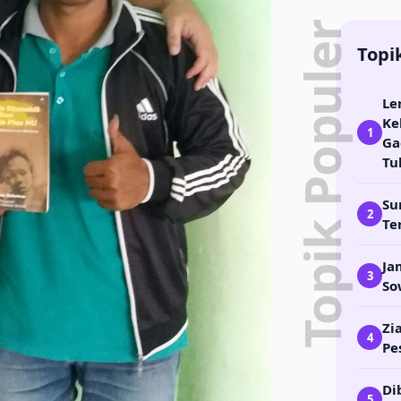
Topik Populer
Topi
Le
Ke
1
Ga
Tu
Su
2
Te
Ja
3
So
Zi
4
Pe
Di
5