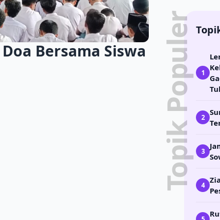
Topik Populer
Topi
ar Doa Bersama Siswa
Le
Ke
1
Ga
Tu
Su
2
Te
Ja
3
So
Zi
4
Pe
Ru
5