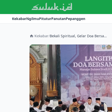
Kekabar
Ngilmu
Pitutur
Panutan
Pepanggen
/
Kekabar
/
Bekali Spiritual, Gelar Doa Bersama Siswa Kelas Akhir