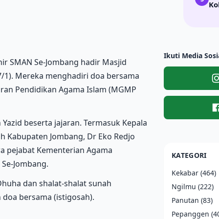
Ko
Ikuti Media Sosi
khir SMAN Se-Jombang hadir Masjid
7/1). Mereka menghadiri doa bersama
aran Pendidikan Agama Islam (MGMP
Yazid beserta jajaran. Termasuk Kepala
ah Kabupaten Jombang, Dr Eko Redjo
para pejabat Kementerian Agama
KATEGORI
 Se-Jombang.
Kekabar
(464)
Dhuha dan shalat-shalat sunah
Ngilmu
(222)
doa bersama (istigosah).
Panutan
(83)
Pepanggen
(4