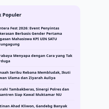
k Populer
ntera Fest 2026: Event Penyintas
kerasan Berbasis Gender Pertama
gasan Mahasiswa KPI UIN SATU
lungagung
rabaya Menyapa dengan Cara yang Tak
rduga
maah Seribu Rebana Membludak, Ikuti
wan Ulama dan Ziyarah Auliya
arahi Tambakberas, Sinergi Polres dan
santren Siap Kawal Muktamar NU
tinan Ahad Kliwon, Gandebg Banyak