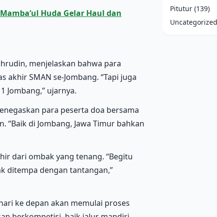
Pitutur
(139)
s Mamba’ul Huda Gelar Haul dan
Uncategorize
rudin, menjelaskan bahwa para
as akhir SMAN se-Jombang. “Tapi juga
1 Jombang,” ujarnya.
menegaskan para peserta doa bersama
n. “Baik di Jombang, Jawa Timur bahkan
hir dari ombak yang tenang. “Begitu
idak ditempa dengan tantangan,”
a hari ke depan akan memulai proses
an berkompetisi, baik jalur mandiri,