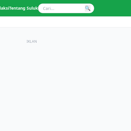
🔍
daksi
Tentang Suluk
IKLAN