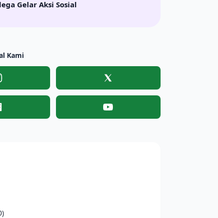
lega Gelar Aksi Sosial
al Kami
Instagram
X
Facebook
YouTube
0)