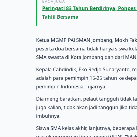
BACA JUGA
Peringati 83 Tahun Berdirinya, Ponpe
Tahlil Bersama
Ketua MGMP PAl SMAN Jombang, Mokh Fakh
peserta doa bersama tidak hanya siswa kel
SMA swasta di Kota Jombang dan dari MAN 
Kepala Cabdindik, Eko Redjo Sunaryanto, 
adalah para pemimpin 15-25 tahun ke depa
pemimpin lndonesia,” ujarnya.
Dia mengibaratkan, pelaut tangguh tidak la
juga kalian, tidak akan jadi tangguh jika t
imbuhnya.
Siswa SMA kelas akhir, lanjutnya, beberap
masuk perguruan tinggi negeri (PTN). “Silak