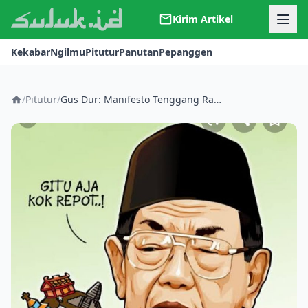
Kirim Artikel
Kerjasama
Kekabar
Ngilmu
Pitutur
Panutan
Pepanggen
Kontak
Redaksi
Tentang Suluk
/
Pitutur
/
Gus Dur: Manifesto Tenggang Rasa dan Jebakan Klise Fanatisme Atribut