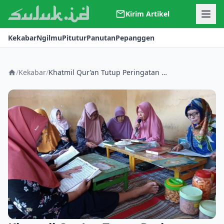
Kirim Artikel
Kerjasama
Kekabar
Ngilmu
Pitutur
Panutan
Pepanggen
Kontak
Redaksi
Tentang Suluk
/
Kekabar
/
Khatmil Qur’an Tutup Peringatan Hari Santri