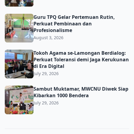
Guru TPQ Gelar Pertemuan Rutin, Perkuat Pembinaan da
Guru TPQ Gelar Pertemuan Rutin,
Perkuat Pembinaan dan
Profesionalisme
August 3, 2026
Tokoh Agama se-Lamongan Berdialog: Perkuat Toleransi d
Tokoh Agama se-Lamongan Berdialog:
Perkuat Toleransi demi Jaga Kerukunan
di Era Digital
July 29, 2026
Sambut Muktamar, MWCNU Diwek Siap Kibarkan 1000 B
Sambut Muktamar, MWCNU Diwek Siap
Kibarkan 1000 Bendera
July 29, 2026