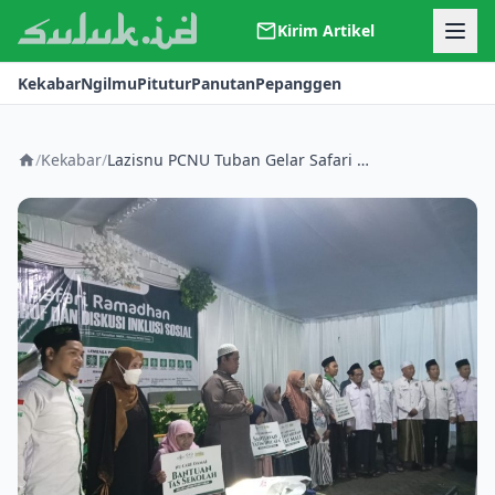
Kirim Artikel
Kerjasama
Kekabar
Ngilmu
Pitutur
Panutan
Pepanggen
Kontak
Redaksi
Tentang Suluk
/
Kekabar
/
Lazisnu PCNU Tuban Gelar Safari Ramadan dan Diskusi Inklusi Sosial