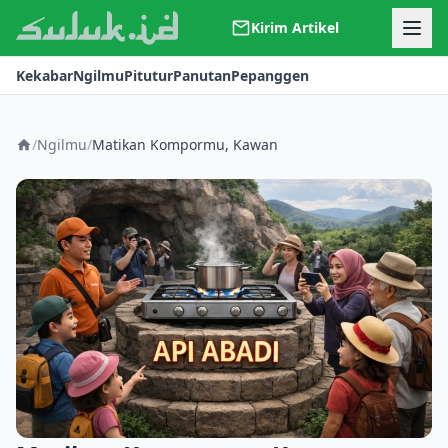
Kirim Artikel
Kerjasama
Kekabar
Ngilmu
Pitutur
Panutan
Pepanggen
Kontak
Redaksi
Tentang Suluk
/
Ngilmu
/
Matikan Kompormu, Kawan