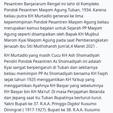
Pesantren Banjararum Rengel ini lahir di Kompleks
Pondok Pesantren Maqom Agung Tuban, 1934. Karena
beliau putra KH Murtadlo generasi ke lima
kepemimpinan Pondok Pesantren Maqom Agung beliau
merupakan kamus bejalan untuk Sejarah PP Maqom
Agung seperti disampaikan oleh Bapak KH Mujibul
Marom Kyai Maqom Agung pada saat Pemberangkatan
Jenazah ibu Siti Muthoharoh Jum’at,4 Maret 2021 .
KH Murtadlo yang masih Cucu KH Ash Shomadiyah
Pendiri Pondok Pesantren As Shomadiyah ini adalah
Kyai sangat berpengaruh di Tuban dan sekitarnya
beliau memimpin PP As Shomadiyah bersama KH Faqih
sejak tahun 1925 menggantikan KH Ya’kup yang
menggantikan Ayahnya KH Basyar yang sebelumnya
KH Basyar bin KH Ma’ruf. Di masa Penjajahan Belanda
dan Jepang saat itu Tuban Bupatinya berturut-turut.
Yakni Bupati ke 37. R.A.A. Pringgo Digdo/ Kusumo
Diningrat ( 1917-1927). Bupati ke 38. R.A.A. Kusumo