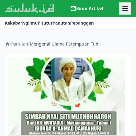
Kirim Artikel
Kerjasama
Kekabar
Ngilmu
Pitutur
Panutan
Pepanggen
Kontak
Redaksi
Tentang Suluk
/
Panutan
/
Mengenal Ulama Perempuan Tuban