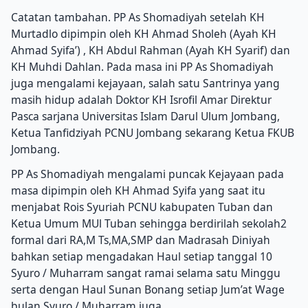
Catatan tambahan. PP As Shomadiyah setelah KH
Murtadlo dipimpin oleh KH Ahmad Sholeh (Ayah KH
Ahmad Syifa’) , KH Abdul Rahman (Ayah KH Syarif) dan
KH Muhdi Dahlan. Pada masa ini PP As Shomadiyah
juga mengalami kejayaan, salah satu Santrinya yang
masih hidup adalah Doktor KH Isrofil Amar Direktur
Pasca sarjana Universitas Islam Darul Ulum Jombang,
Ketua Tanfidziyah PCNU Jombang sekarang Ketua FKUB
Jombang.
PP As Shomadiyah mengalami puncak Kejayaan pada
masa dipimpin oleh KH Ahmad Syifa yang saat itu
menjabat Rois Syuriah PCNU kabupaten Tuban dan
Ketua Umum MUl Tuban sehingga berdirilah sekolah2
formal dari RA,M Ts,MA,SMP dan Madrasah Diniyah
bahkan setiap mengadakan Haul setiap tanggal 10
Syuro / Muharram sangat ramai selama satu Minggu
serta dengan Haul Sunan Bonang setiap Jum’at Wage
bulan Syuro / Muharram juga.