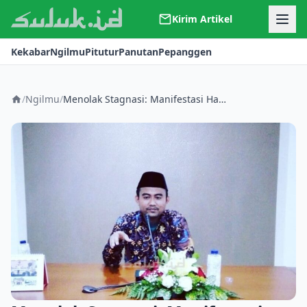
Kirim Artikel
Kerjasama
Kekabar
Ngilmu
Pitutur
Panutan
Pepanggen
Kontak
Redaksi
Tentang Suluk
/
Ngilmu
/
Menolak Stagnasi: Manifestasi Hakikat Hijrah