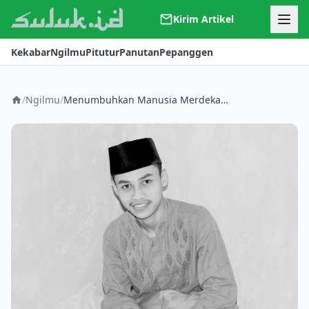
Kirim Artikel
Kerjasama
Kekabar
Ngilmu
Pitutur
Panutan
Pepanggen
Kontak
Redaksi
Tentang Suluk
/
Ngilmu
/
Menumbuhkan Manusia Merdeka: Menyatukan Gagasan Pendidikan Ki Hajar Dewantara dan Paulo Freire untuk Pendidikan Indonesia